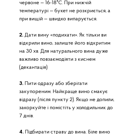
червоне — 16-18°C. При нижчій
температурі — букет не розкриється, а
при вищій — швидко випарується.
2.
Дати вину «‎подихати»‎. Як тільки ви
відкрили вино, залиште його відкритим
на 30 хв. Для натурального вина дуже
важливо повзаємодіяти з киснем
(декантація)
М'ясні Бокси
Яловичі Стейки
3.
Пити одразу або зберігати
Преміум &
закупореним. Найкраще вино смакує
Альтернативні
відразу (після пункту 2). Якщо не допили,
закоркуйте і помістіть у холодильник до
7 днів.
4.
Підбирати страву до вина. Біле вино