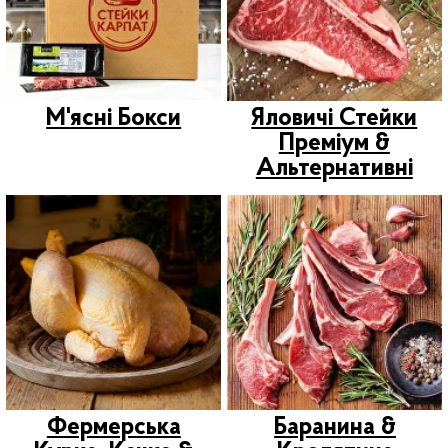
Сирники, Млинці,
Ласощі Для Домашніх
Улюбленців
Мед & Десерти
Ресторанам &
Шашлики, Реберця
ОПТ
& Маринад
Новинки