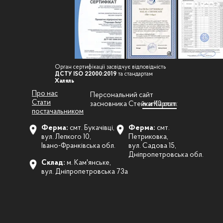
Орган сертифікації засвідчує відповідність
ДСТУ ISO 22000:2019
та стандартам
Халяль
Про нас
Персональний сайт
Стати
засновника Стейки Карпат:
ivan10.com
постачальником
Ферма:
смт. Букачівці,
Ферма:
смт.
вул. Лепкого 10,
Петриковка,
Івано-Франківська обл.
вул. Садова 15,
Дніпропетровська обл.
Склад:
м. Кам'янське,
вул. Дніпропетровська 73а