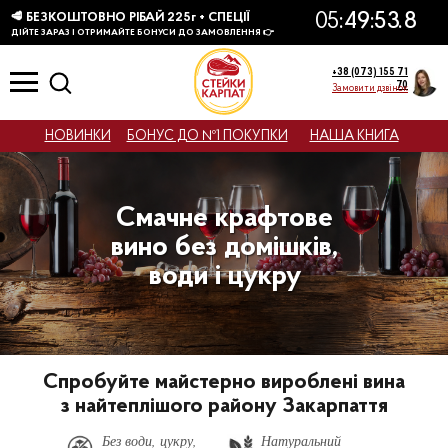
КТІВ
+38 (073) 155 71
70
Замовити дзвінок
НОВИНКИ
БОНУС ДО №1 ПОКУПКИ
НАША КНИГА
Смачне крафтове
вино без домішків,
води і цукру
Спробуйте майстерно вироблені вина
з найтеплішого району Закарпаття
Без води, цукру,
Натуральний