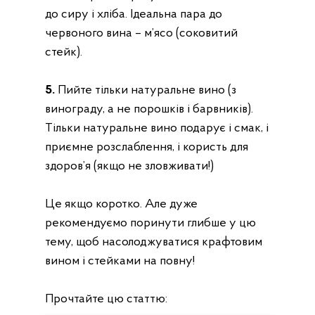
до сиру і хліба. Ідеальна пара до
червоного вина – м’ясо (соковитий
Фермерська
Баранина &
Курка, Качка &
Кролятина
стейк).
Індик
5.
Пийте тільки натуральне вино (з
винограду, а не порошків і барвників).
Тільки натуральне вино подарує і смак, і
приємне розслаблення, і користь для
здоров’я (якщо не зловживати!)
Дика риба,
Дитячі ЕКО
Морепродукти
Це якщо коротко. Але дуже
Продукти
& Лосось
рекомендуємо поринути глибше у цю
тему, щоб насолоджуватися крафтовим
вином і стейками на повну!
Прочтайте цю статтю: