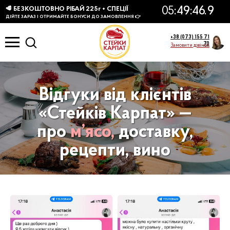
КТІВ
+38 (073) 155 71
70
Замовити дзвінок
Відгуки від клієнтів
«‎Стейків Карпат»‎ —
про
м’ясо,
доставку,
рецепти, вино