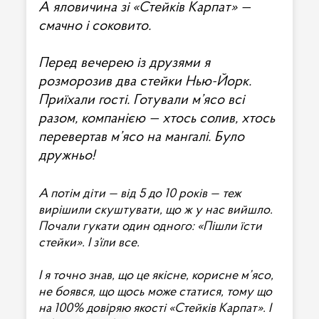
А яловичина зі «‎Стейків Карпат»‎ —
смачно і соковито.
Перед вечерею із друзями я
розморозив два стейки Нью-Йорк.
Приїхали гості. Готували м’ясо всі
разом, компанією — хтось солив, хтось
перевертав м’ясо на мангалі. Було
дружньо!
А потім діти — від 5 до 10 років — теж
вирішили скуштувати, що ж у нас вийшло.
Почали гукати один одного: «‎Пішли їсти
стейки»‎. І з’їли все.
І я точно знав, що це якісне, корисне м’ясо,
не боявся, що щось може статися, тому що
на 100% довіряю якості «‎Стейків Карпат»‎. І