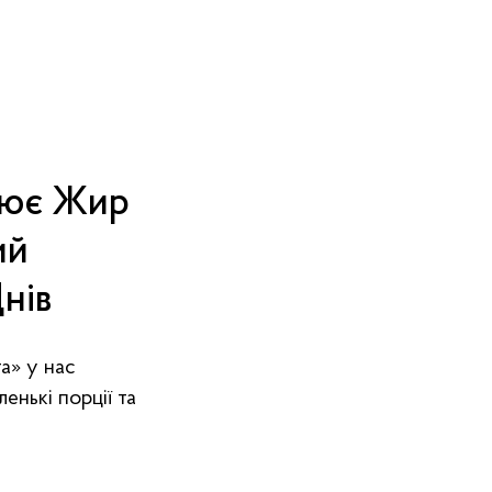
лює Жир
ий
нів
та» у нас
енькі порції та