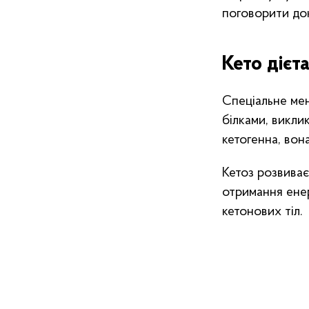
поговорити до
Кето дієта
Спеціальне мен
білками, викли
кетогенна, вона
Кетоз розвиває
отримання енер
кетонових тіл.