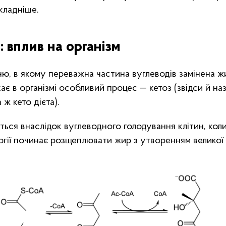
кладніше.
: вплив на організм
ю, в якому переважна частина вуглеводів замінена ж
кає в організмі особливий процес — кетоз (звідси й на
 ж кето дієта).
ться внаслідок вуглеводного голодування клітин, коли
гії починає розщеплювати жир з утворенням великої 