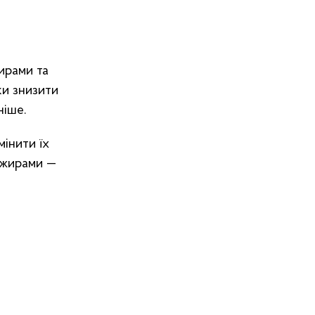
жирами та
ки знизити
ніше.
мінити їх
а жирами —