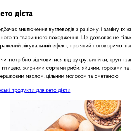
ето дієта
едбачає виключення вуглеводів з раціону, і заміну їх 
ного та тваринного походження. Це дозволяє не тіль
виражений лікувальний ефект, про який поговоримо піз
и, потрібно відмовитися від цукру, випічки, круп і за
, птицею, жирними сортами риби, яйцями, горіхами т
ершковим маслом, цільним молоком та сметаною.
ькі продукти для кето дієти