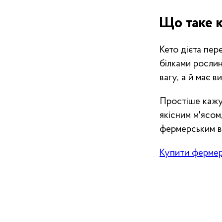
Що таке к
Кето дієта пер
білками рослин
вагу, а й має 
Простіше кажуч
якісним м'ясом
фермерським в
Купити фермерс