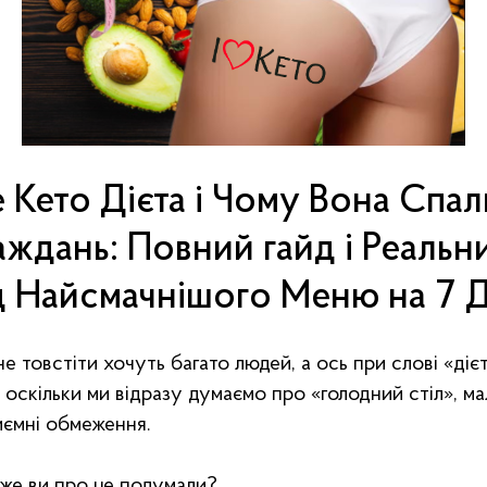
 Кето Дієта і Чому Вона Спа
аждань: Повний гайд і Реальн
 Найсмачнішого Меню на 7 Д
не товстіти хочуть багато людей, а ось при слові «діє
, оскільки ми відразу думаємо про «голодний стіл», мал
иємні обмеження.
дже ви про це подумали?