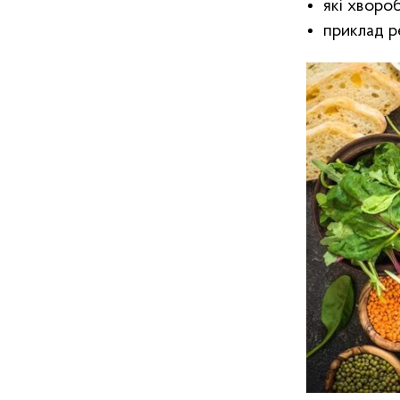
які хворо
приклад р