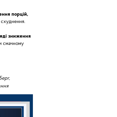
ення порцій,
 схуднення.
ляді зниження
ри смачному
Берг,
ання