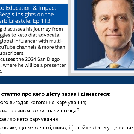
статтю про кето дієту зараз і дізнаєтеся:
чого вигадав кетогенне харчування;
 на організм: користь чи шкода?
равило кето харчування
 каже, що кето - шкідливо, і (спойлер) чому це не так