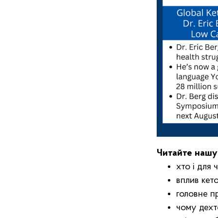
Читайте нашу 
хто і для 
вплив кето
головне п
чому дехто