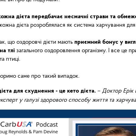
ожна дієта передбачає несмачні страви та обмеж
 кожна дієта розроблялася як система харчування для
ак, що оздоровчі дієти мають
приємний бонус у виг
на тлі
загального оздоровлення організму. І все це п
та птиці.
воримо саме про такий випадок.
єта для схуднення - це кето дієта.
–
Доктор Ерік 
ксперт у галузі здорового способу життя та харчув