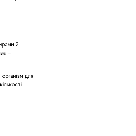
ирами й
зва —
 організм для
кількості