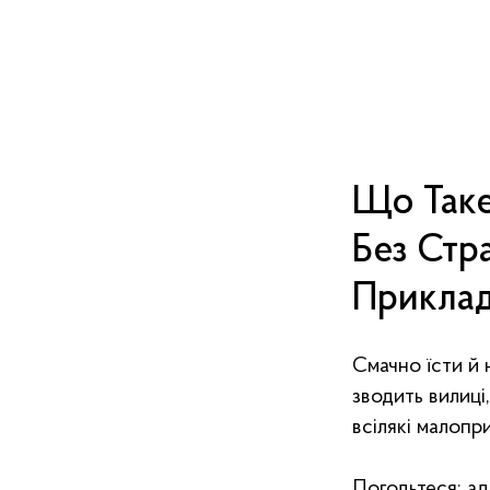
Що Таке
Без Стр
Приклад
Смачно їсти й 
зводить вилиці
всілякі малопр
Погодьтеся: а