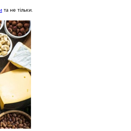
и
та не тільки.