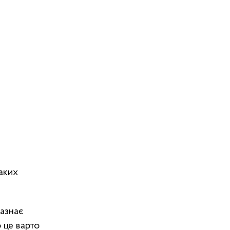
таких
зазнає
о це варто