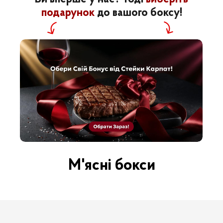
подарунок
до вашого боксу!
Фермерська
Баранина &
Курка, Качка &
Кролятина
Індик
Дика риба,
Дитячі ЕКО
Морепродукти
Продукти
& Лосось
М'ясні бокси