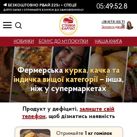
КТІВ
+38 (073) 155 71
70
Замовити дзвінок
НОВИНКИ
БОНУС ДО №1 ПОКУПКИ
НАША КНИГА
Фермерська
курка, качка та
індичка вищої категорії
– інша,
ніж у супермаркетах
Продукт у дефіциті,
залиште свій
телефон
, щоб дізнатись наявність
Отримайте
1 кг гомілок