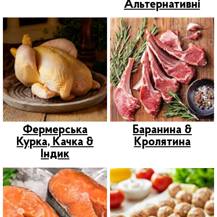
Сирники, Млинці,
Ласощі Для Домашніх
Улюбленців
Мед & Десерти
Ресторанам &
Шашлики, Реберця
ОПТ
& Маринад
Новинки