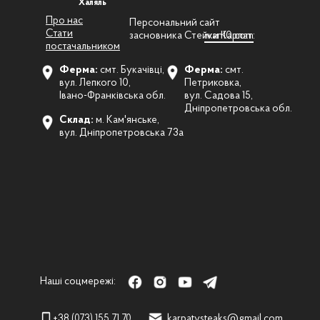
Халяль
Про нас
Персональний сайт
Стати
засновника Стейки Карпат:
ivan10.com
постачальником
Ферма:
смт. Букачівці,
Ферма:
смт.
вул. Лепкого 10,
Петриковка,
Івано-Франківська обл.
вул. Садова 15,
Дніпропетровська обл.
Склад:
м. Кам'янське,
вул. Дніпропетровська 73а
Наші соцмережі:
+38 (073) 155 71 70
karpatysteaks@gmail.com