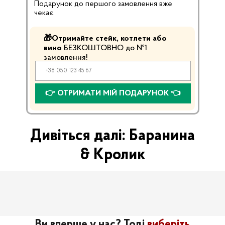
Подарунок до першого замовлення вже
чекає.
🎁Отримайте стейк, котлети або
вино
БЕЗКОШТОВНО до №1
замовлення!
👉 ОТРИМАТИ МІЙ ПОДАРУНОК 👈
Дивіться далі: Баранина
М'ясні Бокси
Яловичі Стейки
& Кролик
Преміум &
Альтернативні
Ви вперше у нас? Тоді
виберіть