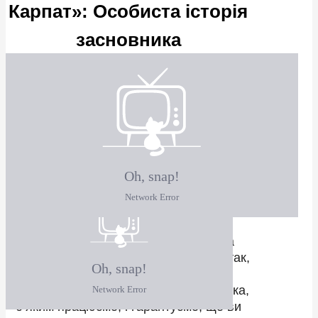
Карпат»: Особиста історія
засновника
★
М'ясо вирощене
правильно
★
М’ясо від відібраних виробників за
конкурентними цінами для будь-якого
бюджету.
Насолоджуйтесь смачним м’ясом,
вирощеним за найвищими стандартами
без використання непотрібних
антибіотиків.
Ми віримо, що тварини повинні
розвиватися власним темпом — на
100% без штучних гормонів росту — так,
як задумала природа.
Ми особисто знаємо кожного виробника,
з яким працюємо, і гарантуємо, що ви