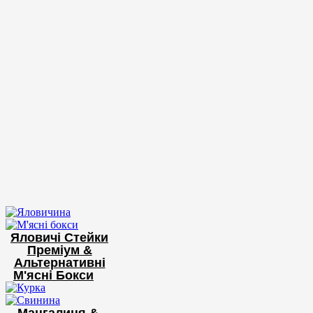
Яловичі Стейки
Преміум &
Альтернативні
М'ясні Бокси
Мангалиця &