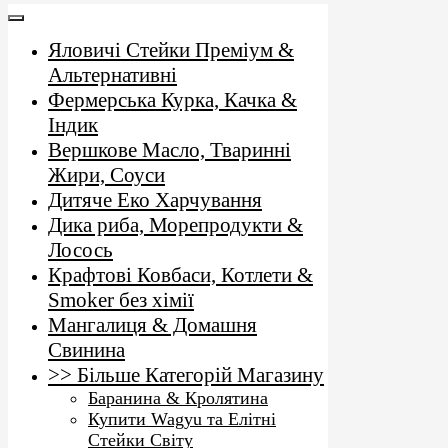
Яловичі Стейки Преміум &
Альтернативні
Фермерська Курка, Качка &
Індик
Вершкове Масло, Тваринні
Жири, Соуси
Дитяче Еко Харчування
Дика риба, Морепродукти &
Лосось
Крафтові Ковбаси, Котлети &
Smoker без хімії
Мангалиця & Домашня
Свинина
>> Більше Категорій Магазину
Баранина & Кролятина
Купити Wagyu та Елітні
Стейки Світу