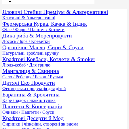
Яловичі Стейки Преміум & Альтернативні
Класичні & Альтернативні
Фермерська Курка, Качка & Індик
Філе / Фарш / Паштет / Котлети
Дика риба & Морепродукти
Лосось / Ікра / Креветки
Органічне Масло, Сири & Соуси
Натуральні, зроблені вручну
Крафтові Ковбаси, Котлети & Smoker
Люля-кебаб / Для грилю
Мангалиця & Свинина
Сало / Реберця / Бекон / Рулька
Дитячі Еко Продукти
Фермерська продукція для дітей
Баранина & Кролятина
Каре / задок / ніжки/ тушка
Паштети & Консервація
Оливки / Паштети / Соуси
Крафтові Десерти й Мед
Сирники і чізкейки, створені як вдома