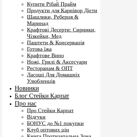
Купити Рібай Прайм
Продукти для Карнівор Дієти
Шашлики, Реберця &
Маринад
Крафтові Десерти: Сирники,
Чізкейки, Мед
Паштети & Консервація
Готова їжа
Крафтове Вино
Ножі, Грилі & Аксесуари
Ресторанам & ОПТ
Ласощі Для Домашніх
Улюбленців
Новинки
Блог Стейки Карпат
Про нас
Про Стейки Карпат
Відгуки
БОНУС до №1 покупки
Клуб оптових цін
Книга Протизапальна Зона