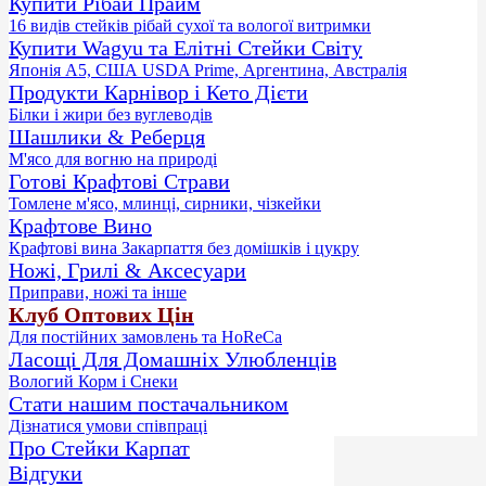
Купити Рібай Прайм
16 видів стейків рібай сухої та вологої витримки
Купити Wagyu та Елітні Стейки Світу
Японія А5, США USDA Prime, Аргентина, Австралія
Продукти Карнівор і Кето Дієти
Білки і жири без вуглеводів
Шашлики & Реберця
М'ясо для вогню на природі
Готові Крафтові Страви
Томлене м'ясо, млинці, сирники, чізкейки
Крафтове Вино
Крафтові вина Закарпаття без домішків і цукру
Ножі, Грилі & Аксесуари
Приправи, ножі та інше
Клуб Оптових Цін
Для постійних замовлень та HoReCa
Ласощі Для Домашніх Улюбленців
Вологий Корм і Снеки
Стати нашим постачальником
Дізнатися умови співпраці
Про Стейки Карпат
Відгуки