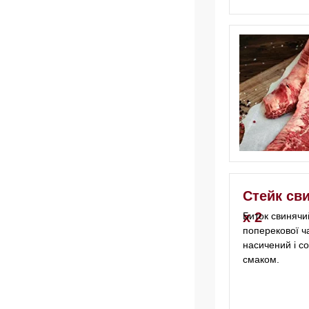
Стейк сви
х 2
Биток свинячи
поперекової ч
насичений і со
смаком.