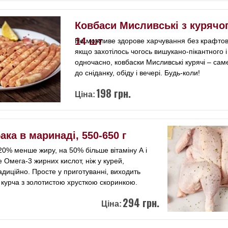
Ковбаси Мисливські з курячог
14 шт
Не можливе здорове харчування без крафтово
якщо захотілось чогось вишукано-пікантного і
одночасно, ковбаски Мисливські курячі – саме
до сніданку, обіду і вечері. Будь-коли!
198 грн.
Ціна:
ака в маринаді, 550-650 г
 20% менше жиру, на 50% більше вітаміну А і
 Омега-3 жирних кислот, ніж у курей,
диційно. Просте у приготуванні, виходить
 курча з золотистою хрусткою скоринкою.
294 грн.
Ціна: