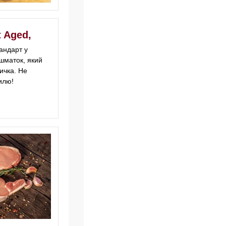
 Aged,
андарт у
 шматок, який
ичка. Не
илю!