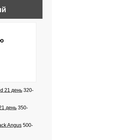
ий
ою
d 21 день
320-
21 день
350-
ack Angus
500-