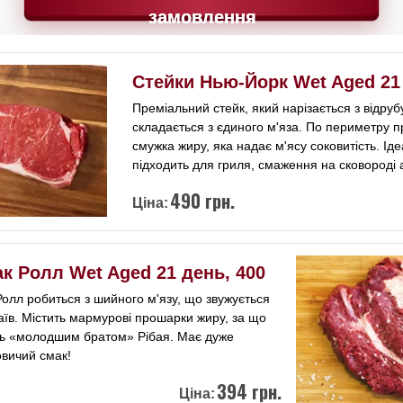
замовлення
замовлення
Стейки Нью-Йорк Wet Aged 21
Преміальний стейк, який нарізається з відруб
складається з єдиного м'яза. По периметру п
смужка жиру, яка надає м'ясу соковитість. Ід
підходить для гриля, смаження на сковороді 
490 грн.
Ціна:
к Ролл Wet Aged 21 день, 400
Ролл робиться з шийного м'язу, що звужується
раїв. Містить мармурові прошарки жиру, за що
ть «молодшим братом» Рібая. Має дуже
вичий смак!
394 грн.
Ціна: