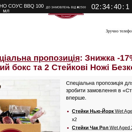
02
:
34
:
38
:
9
ВНО
СОУС BBQ 100
ДО ЗАМОВЛЕНЬ ВІД
₴
2500
Рецепти
мл
Зручно телефо
ціальна пропозиція
: Знижка -17
ий бокс та 2 Стейкові Ножі Без
Спеціальна пропозиція для
зробити замовлення в «Ст
вперше.
Стейки Нью-Йорк
Wet Age
х2
Стейки Чак Рол
Wet Aged 