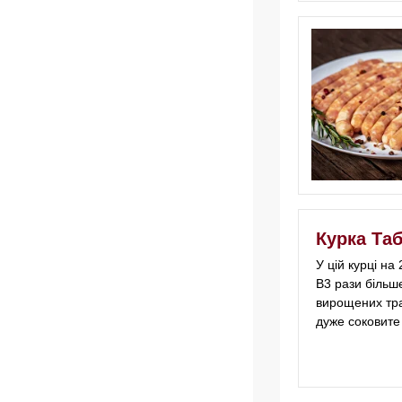
Курка Таб
У цій курці на
B3 рази більше
вирощених тра
дуже соковите