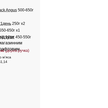
ack Angus
500-650г
21день
250г х2
550-650г x1
відчути
чі
, 14шт
450-550г
магазинним
крафтовим.
ожі
(дерев.ручка)
о м'яса
$1,14