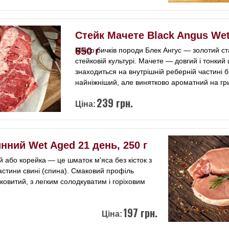
Стейк Мачете Black Angus Wet
650 г
М’ясо бичків породи Блек Ангус — золотий ст
стейковій культурі. Мачете — довгий і тонкий
знаходиться на внутрішній реберній частині б
найніжніший, але винятково ароматний на гр
239 грн.
Ціна:
нний Wet Aged 21 день, 250 г
й або корейка — це шматок м'яса без кісток з
астини свині (спина). Смаковий профіль
ковитий, з легким солодкуватим і горіховим
197 грн.
Ціна: