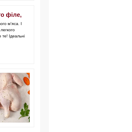
о філе,
го м'яса. І
 легкого
 те! Ідеальні