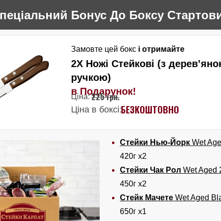
пеціальний Бонус До Боксу Стартов
Замовте цей бокс
і отримайте
2Х Ножі Стейкові (з дерев’ян
ручкою)
в Подарунок!
225 грн.
Ціна:
БЕЗКОШТОВНО
Ціна в боксі:
Стейки Нью-Йорк
Wet Age
420г х2
Стейки Чак Рол
Wet Aged 
450г х2
Стейк Мачете
Wet Aged Bl
650г x1