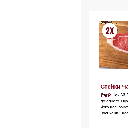
Стейки Ча
г х2
Стейк Чак Ай 
до одного з к
його називаю
насичений яло