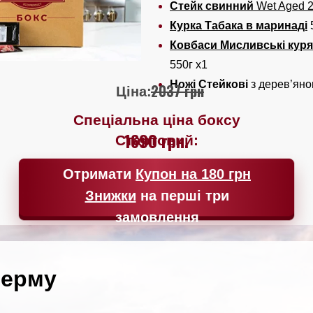
Стейк свинний
Wet Aged 
Курка Табака в маринаді
Ковбаси Мисливські куря
550г x1
Ножі Стейкові
з дерев’яно
2037 грн
Ціна:
Спеціальна ціна боксу
1690 грн.
Стартовий:
Отримати
Купон на 180 грн
Знижки
на перші три
замовлення
ферму