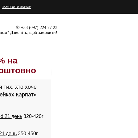
ЗАМОВИТИ ЗАРАЗ!
✆ +38 (097) 224 77 23
ном? Дзвоніть, щоб замовити!
% на
коштовно
 тих, хто хоче
ейках Карпат»
d 21 день
320-420г
21 день
350-450г