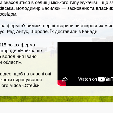
знаходиться в селищі міського типу Букачівці, що за
ківська. Володимир Василюк — засновник та власни
освідом.
 на фермі з’явилися перші тварини чистокровних м’я
с, Ред Ангус, Шароле. Їх доставили з Канади.
2015 роках ферма
агороди «‎Найкраще
 володіння Івано-
 області»‎.
відео, щоб на власні очі
екрети вирощування
шого м’яса «Стейки