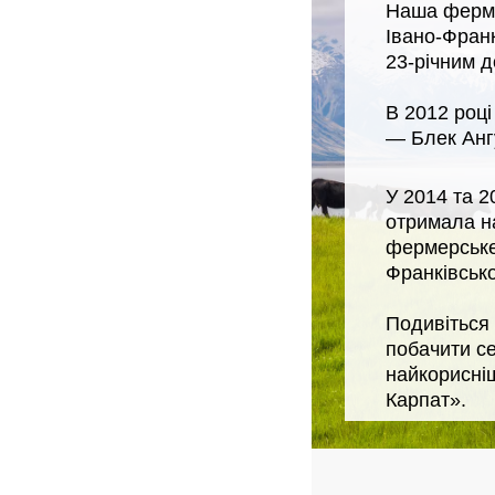
Наша ферма 
Івано-Фран
23-річним д
В 2012 році
— Блек Ангу
У 2014 та 
отримала н
фермерське
Франківської
Подивіться 
побачити с
найкорисні
Карпат».