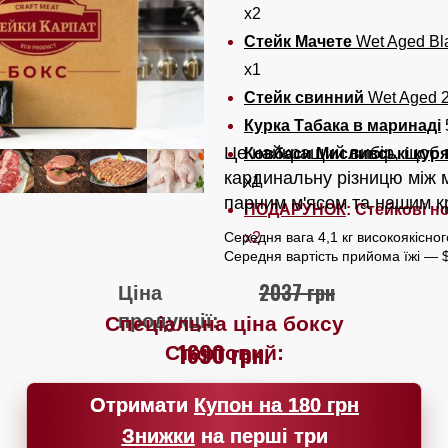
х2
Стейк Мачете
Wet Aged Bl
x1
Стейк свинний
Wet Aged 
Курка Табака в маринаді
Це найкращий вибір, щоб 
Ковбаси Мисливські куря
кардинальну різницю між 
x1
парним м'ясом та нашим 
ПОДАРУНОК
:
Стейкові н
Середня вага 4,1 кг високоякісног
х2
Середня вартість прийома їжі — 
2037 грн
Ціна
продукції:
Спеціальна ціна боксу
1690 грн.
Стартовий:
Отримати
Отримати
Купон на 180 грн
Купон на 180 грн
Знижки
Знижки
на перші три
на перші три