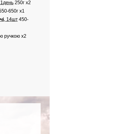
21день
250г х2
550-650г x1
чі
, 14шт
450-
ю ручкою x2