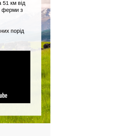
 51 км від
к ферми з
сних порід