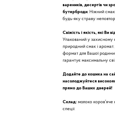
вареників, десертів чи зр
бутерброди
. Ніжний смак
будь-яку страву неповто
Свіжість і якість, які Ви в
Упакований у захисному с
природний смак і аромат. 
формат для Вашої родини.
гарантує максимальну сві
Додайте до кошика на сай
насолоджуйтеся високояк
прямо до Ваших дверей!
Склад:
молоко коровʼяче н
спеції