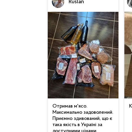
Ruslan
Отримав м'ясо.
К
Максимально задоволений.
Приємно здивований, що є
така якість в Україні за
доступними цінами.