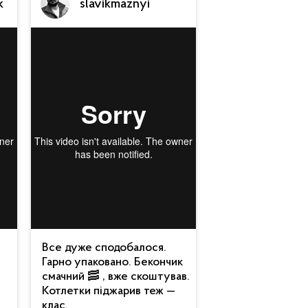
k
slavikmaznyi
Все дуже сподобалося.
Гарно упаковано. Бекончик
смачний 🥓 , вже скоштував.
Котлетки піджарив теж —
клас.