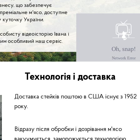
знесу, що забезпечує
преміальне м'ясо, доступне
 куточку України.
собисту відеоісторію Івана і
чим особливий наш сервіс.
Технологія і доставка
Доставка стейків поштою в США існує з 1952
року.
Відразу після обробки і дозрівання м'ясо
вакуумується, заморожується технологією