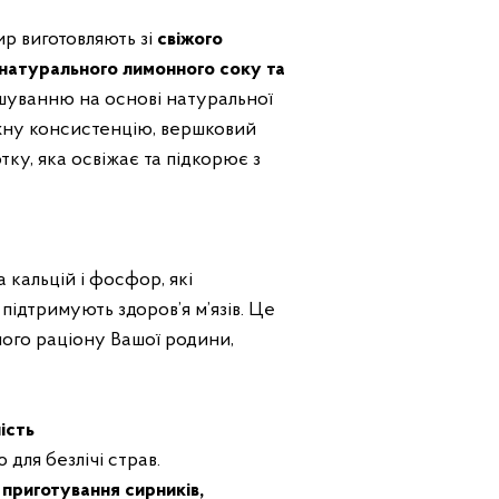
р виготовляють зі
свіжого
 натурального лимонного соку та
ашуванню на основі натуральної
іжну консистенцію, вершковий
тку, яка освіжає та підкорює з
 кальцій і фосфор, які
 підтримують здоров’я м’язів. Це
ого раціону Вашої родини,
ість
для безлічі страв.
 приготування сирників,