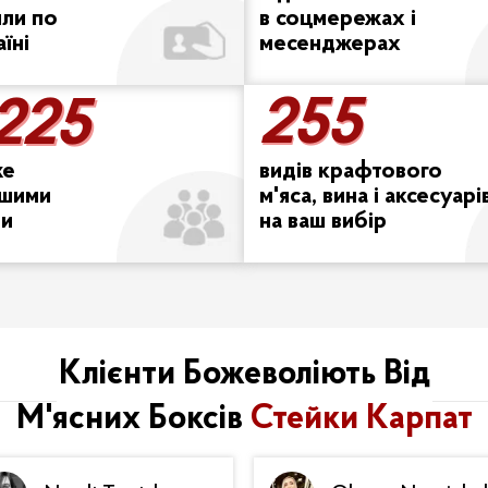
или по
в соцмережах і
аїні
месенджерах
255
 225
255
 225
же
видів крафтового
ашими
м'яса, вина і аксесуарі
ми
на ваш вибір
Клієнти Божеволіють Від
М'ясних Боксів
Стейки Карпат