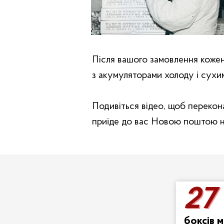
Після вашого замовлення коже
з акумуляторами холоду і сухи
Подивіться відео, щоб перекон
приїде до вас Новою поштою на
27
27
боксів м