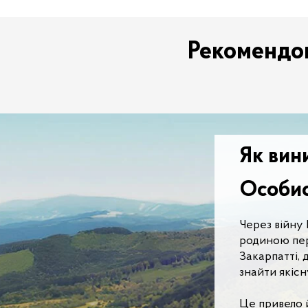
Рекомендов
Як вин
Особис
Через війну 
родиною пер
Закарпатті, 
знайти якісну
Це привело 