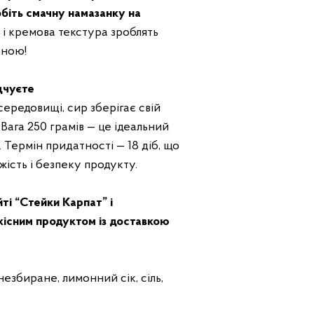
обіть смачну намазанку на
 і кремова текстура зроблять
рною!
ідчуєте
ередовищі, сир зберігає свій
Вага 250 грамів — це ідеальний
 Термін придатності — 18 діб, що
жість і безпеку продукту.
ті “Стейки Карпат” і
існим продуктом із доставкою
езбиране, лимонний сік, сіль,