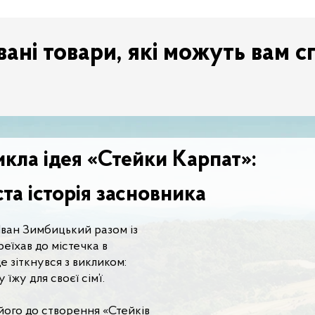
ані товари, які можуть вам с
икла ідея «Стейки Карпат»:
та історія засновника
Іван Зимбицький разом із
еїхав до містечка в
де зіткнувся з викликом:
 їжу для своєї сім’ї.
його до створення «Стейків