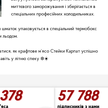
миттєвого заморожування і зберігається в
спеціальних професійних холодильниках.
н шматок упаковується в спеціальний термобокс
м льодом.
атися, як крафтове м’ясо Стейки Карпат успішно
віть у літню спеку ❄️☀️
 378
57 788
 378
57 788
'яса
підписників з нами