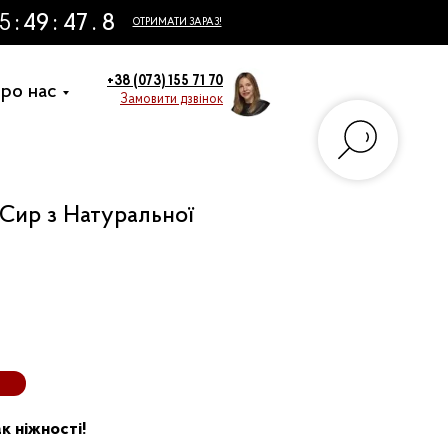
+38 (073) 155 71 70
ро нас
Замовити дзвінок
Сир з Натуральної
к ніжності!