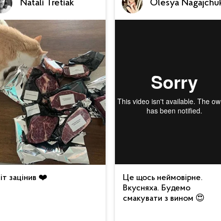
Natali Tretiak
Olesya Nagajchu
іт зацінив ❤️
Це щось неймовірне.
Вкусняха. Будемо
смакувати з вином 😍