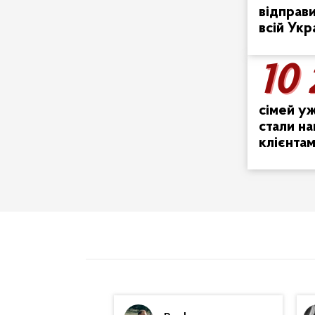
відправ
всій Укр
10
10
сімей у
стали н
клієнта