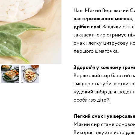
Наш М’який Вершковий Си
пастеризованого молока,
дрібки солі
. Завдяки скв
закваски, сир отримує н
смак і легку цитрусову но
першого шматочка.
Здоров’я у кожному грамі
Вершковий сир багатий на
зміцнюють зуби, кістки та
чудовий вибір для щоденн
особливо дітей.
Легкий смак і універсальн
М’який сир стане основою 
Використовуйте його
для