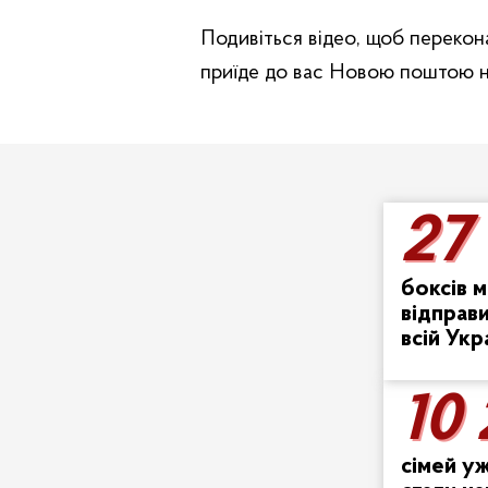
Подивіться відео, щоб перекон
приїде до вас Новою поштою на
27
27
боксів м
відправ
всій Укр
10
10
сімей у