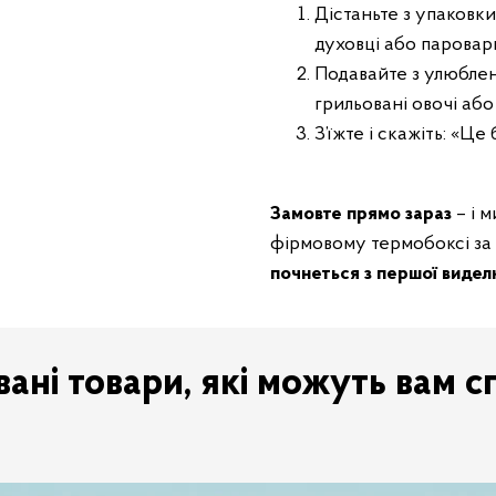
Дістаньте з упаковки 
духовці або паровар
Подавайте з улюблен
грильовані овочі або
З’їжте і скажіть: «Це 
Замовте прямо зараз
– і 
фірмовому термобоксі за 
почнеться з першої видел
ані товари, які можуть вам с