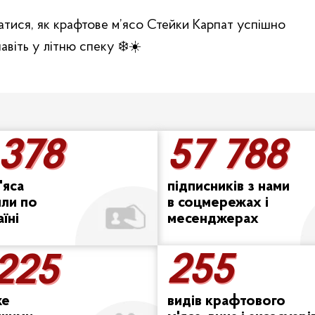
атися, як крафтове м’ясо Стейки Карпат успішно
віть у літню спеку ❄️☀️
 378
57 788
 378
57 788
'яса
підписників з нами
или по
в соцмережах і
аїні
месенджерах
255
 225
255
 225
же
видів крафтового