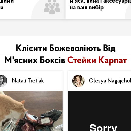
ашими
м'яса, вина і аксесуарі
ми
на ваш вибір
Клієнти Божеволіють Від
М'ясних Боксів
Стейки Карпат
Natali Tretiak
Olesya Nagajchu