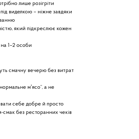
отрібно лише розігріти
 під виделкою – ніжне завдяки
уванню
ністю, який підкреслює кожен
 на 1–2 особи
чуть смачну вечерю без витрат
“нормальне мʼясо”, а не
дувати себе добре й просто
м-смак без ресторанних чеків