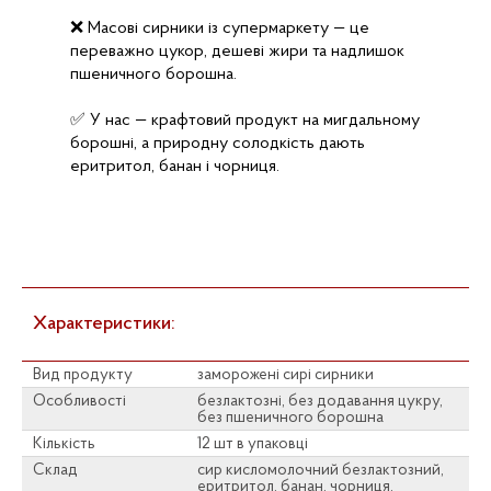
❌ Масові сирники із супермаркету — це
переважно цукор, дешеві жири та надлишок
пшеничного борошна.
✅ У нас — крафтовий продукт на мигдальному
борошні, а природну солодкість дають
еритритол, банан і чорниця.
Характеристики:
Вид продукту
заморожені сирі сирники
Особливості
безлактозні, без додавання цукру,
без пшеничного борошна
Кількість
12 шт в упаковці
Склад
сир кисломолочний безлактозний,
еритритол, банан, чорниця,