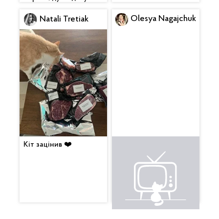
Olesya Nagajchuk
Natali Tretiak
Кіт зацінив ❤️
Це щось неймовірне.
Вкусняха. Будемо
смакувати з вином 😍