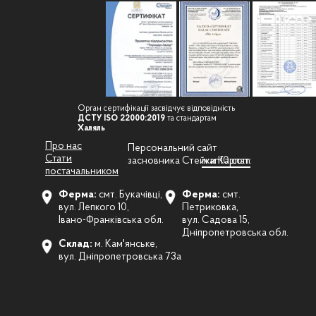
Орган сертифікації засвідчує відповідність
ДСТУ ISO 22000:2019
та стандартам
Халяль
Про нас
Персональний сайт
Стати
засновника Стейки Карпат:
ivan10.com
постачальником
Ферма:
смт. Букачівці,
Ферма:
смт.
вул. Лепкого 10,
Петриковка,
Івано-Франківська обл.
вул. Садова 15,
Дніпропетровська обл.
Склад:
м. Кам'янське,
вул. Дніпропетровська 73а