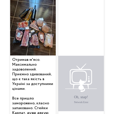
Отримав м'ясо.
Все дуже
Максимально
сподобалося. Гарно
задоволений.
упаковано. Бекончик
Приємно здивований,
смачний 🥓 , вже
що є така якість в
скоштував. Котлетки
Україні за доступними
піджарив теж — клас.
цінами.
Дякую 🙏
Все пришло
заморожено, класно
запаковано. Стейки
Карпат, дуже дякую