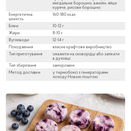
мигдальне борошно, ванілін, яйце
куряче, рисове борошно
Енергетична
160-180 ккал
цінність
Білки
10-12 г
Жири
8-10 г
Вуглеводи
12-14 г
Походження
власне крафтове виробництво
Тип приготування
смажити на сковорідці або запікати
в духовці
Тип зберігання
заморожені
Метод доставки
у термобоксі з генераторами
холоду Новою поштою