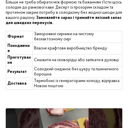
Більше не треба обирати між формою та бажанням з'їсти щось
солодке до ранкової кави. Десерт із прозорим складом та
протеїном закриє потребу в солодкому без жодної шкоди для
вашого раціону.
Замовляйте зараз і тримайте якісний запас
для швидких перекусів.
Заморожені сирники на чистому
Формат
безлактозному сирі
Походженн
Власне крафтове виробництво бренду
я
Приготуван
Смажити на сковорідці або запікати в духовці
ня
Солодкий сніданок без цукру та пшеничного
Результат
борошна
Термобокс із генераторами холоду, відправка
Доставка
Новою поштою