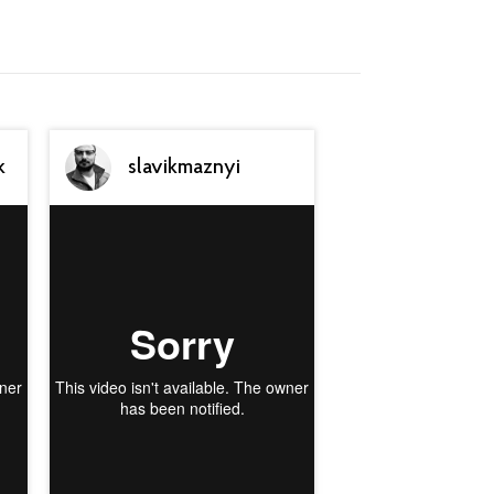
k
slavikmaznyi