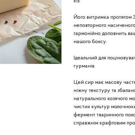
кіз.
Його витримка протягом 3
неповторного насиченого
гармонійно доповнить ваші
нашого боксу.
Ідеальний для поціновувач
гурманів.
Цей сир має масову част
ніжну текстуру та збалан
натурального козячого мо
чистих культур молочнок
фермент тваринного похо
справжнім крафтовим про