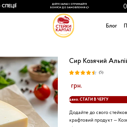
Блог
П
Сир Козячий Альпі
(5)
грн.
Розпродано. СТАТИ В ЧЕРГУ
Додайте до свого стейков
крафтовий продукт — Козя