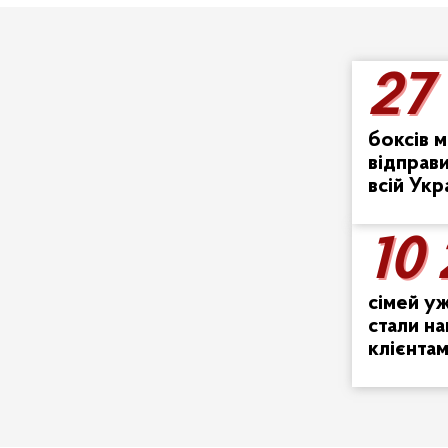
27
27
боксів м
відправ
всій Укр
10
10
сімей у
стали н
клієнта