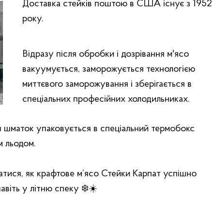
Доставка стейків поштою в США існує з 1952
року.
Відразу після обробки і дозрівання м'ясо
вакуумується, заморожується технологією
миттєвого заморожування і зберігається в
спеціальних професійних холодильниках.
н шматок упаковується в спеціальний термобокс
м льодом.
атися, як крафтове м’ясо Стейки Карпат успішно
віть у літню спеку ❄️☀️