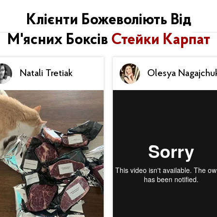
Клієнти Божеволіють Від
М'ясних Боксів
Стейки Карпат
Natali Tretiak
Olesya Nagajchu