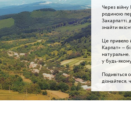
Через війну 
родиною пер
Закарпатті, 
знайти якісну
Це привело 
Карпат» — бі
натуральне, 
у будь-якому
Подивіться о
дізнайтеся, 