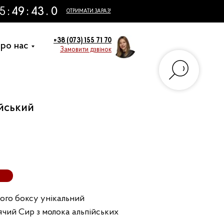
+38 (073) 155 71 70
ро нас
Замовити дзвінок
йський
ого боксу унікальний
чий Сир з молока альпійських