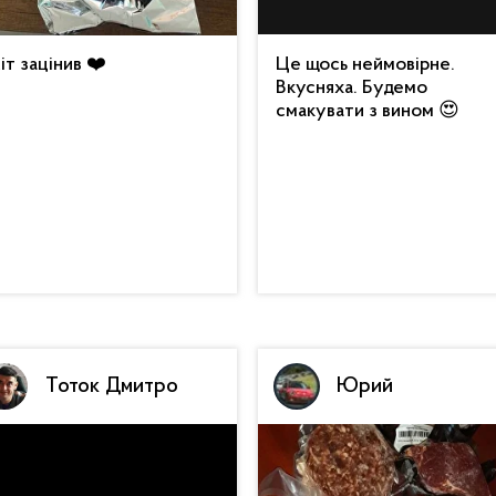
іт зацінив ❤️
Це щось неймовірне.
Вкусняха. Будемо
смакувати з вином 😍
Тоток Дмитро
Юрий