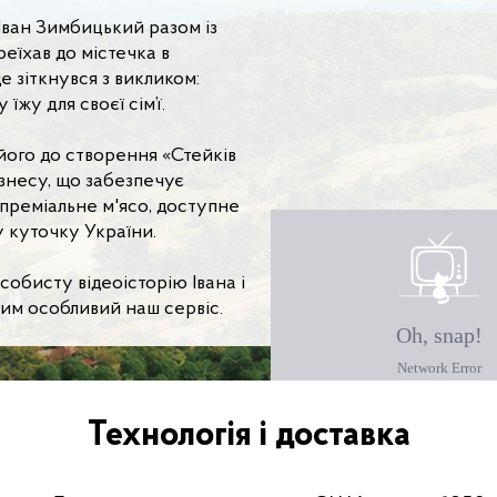
Іван Зимбицький разом із
еїхав до містечка в
де зіткнувся з викликом:
 їжу для своєї сім’ї.
його до створення «Стейків
знесу, що забезпечує
преміальне м'ясо, доступне
 куточку України.
собисту відеоісторію Івана і
чим особливий наш сервіс.
Технологія і доставка