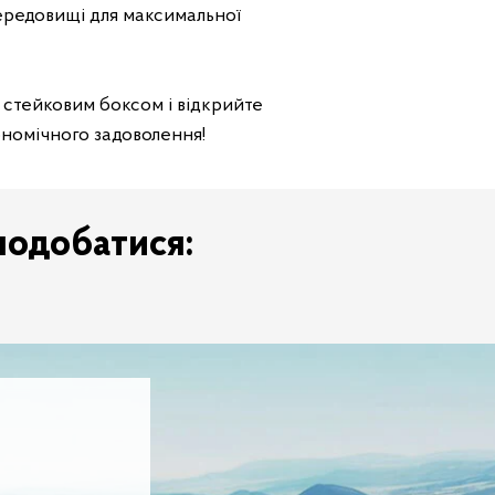
ередовищі для максимальної
м стейковим боксом і відкрийте
ономічного задоволення!
подобатися: