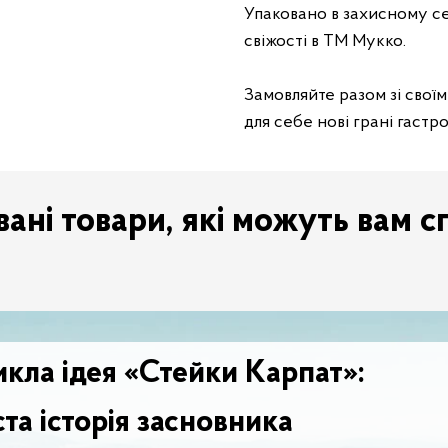
Упаковано в захисному с
свіжості в ТМ Мукко.
Замовляйте разом зі свої
для себе нові грані гастр
ані товари, які можуть вам с
икла ідея «Стейки Карпат»:
та історія засновника