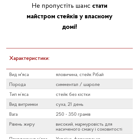
Не пропустіть шанс
стати
майстром стейків у власному
домі!
Характеристики:
Вид м'яса
яловичина, стейк Рібай
Порода
симментал / шароле
Тип м’яса
стейк без кістки
Вид витримки
суха, 21 день
Вага
250 - 350 грамів
Рівень жиру
високий, мармуровість для
насиченого смаку і соковитості