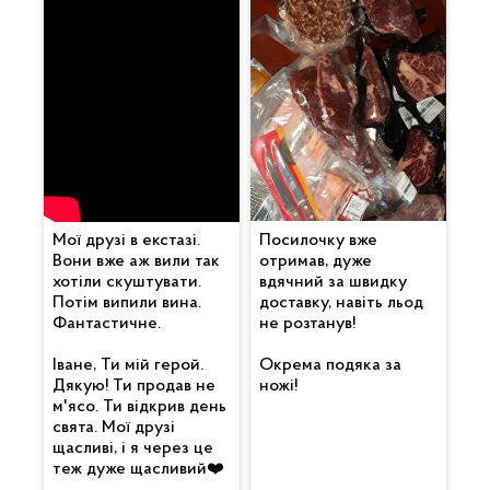
Мої друзі в екстазі.
Посилочку вже
Вони вже аж вили так
отримав, дуже
хотіли скуштувати.
вдячний за швидку
Потім випили вина.
доставку, навіть льод
Фантастичне.
не розтанув!
Іване, Ти мій герой.
Окрема подяка за
Дякую! Ти продав не
ножі!
м'ясо. Ти відкрив день
свята. Мої друзі
щасливі, і я через це
теж дуже щасливий❤️