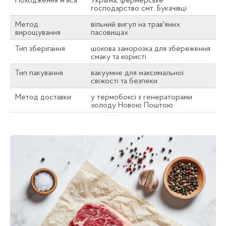
Походження м’яса
Україна, фермерське
господарство смт. Букачівці
Метод
вільний вигул на трав'яних
вирощування
пасовищах
Тип зберігання
шокова заморозка для збереження
смаку та користі
Тип пакування
вакуумне для максимальної
свіжості та безпеки
Метод доставки
у термобоксі з генераторами
холоду Новою Поштою