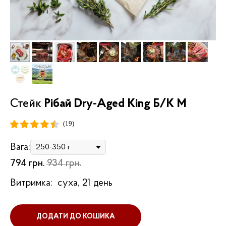
Стейк
Рібай Dry-Aged King Б/К M
(19)
Вага:
794
грн.
934
грн.
Витримка:
суха, 21 день
ДОДАТИ ДО КОШИКА