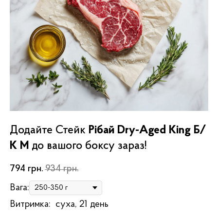
Додайте Стейк
Рібай Dry-Aged King Б/
К M
до вашого боксу зараз!
794
грн.
934
грн.
Вага:
Витримка:
суха, 21 день