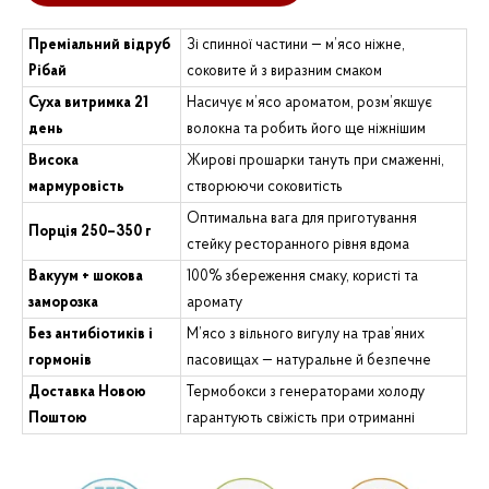
Преміальний відруб
Зі спинної частини — м’ясо ніжне,
Рібай
соковите й з виразним смаком
Суха витримка 21
Насичує м’ясо ароматом, розм’якшує
день
волокна та робить його ще ніжнішим
Висока
Жирові прошарки тануть при смаженні,
мармуровість
створюючи соковитість
Оптимальна вага для приготування
Порція 250–350 г
стейку ресторанного рівня вдома
Вакуум + шокова
100% збереження смаку, користі та
заморозка
аромату
Без антибіотиків і
М’ясо з вільного вигулу на трав’яних
гормонів
пасовищах — натуральне й безпечне
Доставка Новою
Термобокси з генераторами холоду
Поштою
гарантують свіжість при отриманні