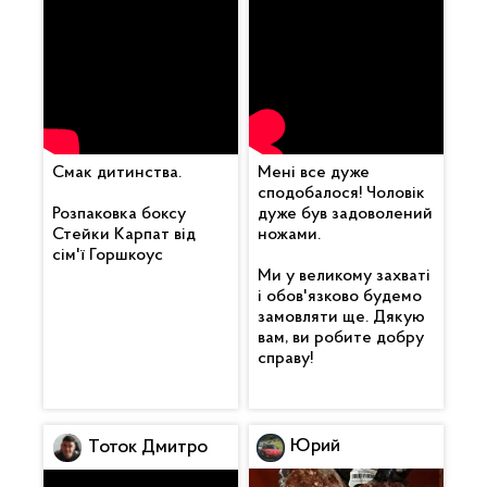
Смак дитинства.
Мені все дуже
сподобалося! Чоловік
Розпаковка боксу
дуже був задоволений
Стейки Карпат від
ножами.
сім'ї Горшкоус
Ми у великому захваті
і обов'язково будемо
замовляти ще. Дякую
вам, ви робите добру
справу!
Юрий
Тоток Дмитро