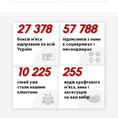
27 378
57 788
27 378
57 788
боксів м'яса
підписників з нами
відправили по всій
в соцмережах і
Україні
месенджерах
10 225
255
255
10 225
сімей уже
видів крафтового
стали нашими
м'яса, вина і
клієнтами
аксесуарів
на ваш вибір