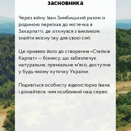
засновника
Через війну Іван Зимбицький разом із
родиною переїхав до містечка в
Закарпатті, де зіткнувся з викликом:
знайти якісну їжу для своєї сім’ї.
Це привело його до створення «Стейків
Карпат» — бізнесу, що забезпечує
натуральне, преміальне м'ясо, доступне
у будь-якому куточку України.
Подивіться особисту відеоісторію Івана
і дізнайтеся, чим особливий наш сервіс.