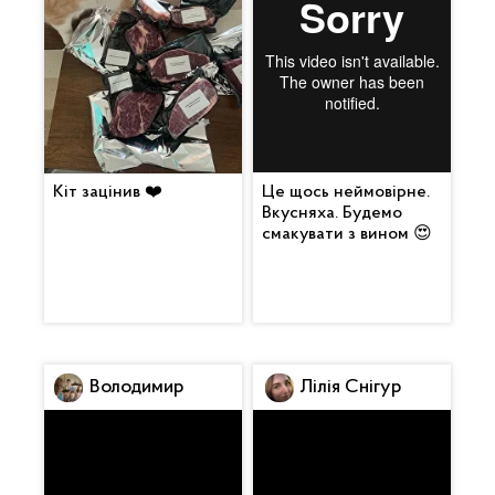
Кіт зацінив ❤️
Це щось неймовірне.
Вкусняха. Будемо
смакувати з вином 😍
Володимир
Лілія Снігур