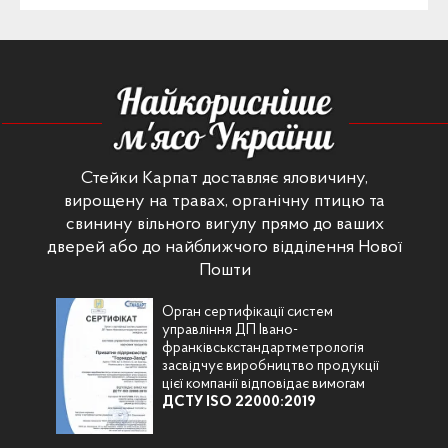
Стейки Карпат доставляє яловичину,
вирощену на травах, органічну птицю та
свинину вільного вигулу прямо до ваших
дверей або до найближчого відділення Нової
Пошти
Орган сертифікації систем
управління ДП Івано-
франківськстандартметрологія
засвідчує виробництво продукції
цієї компанії відповідає вимогам
ДСТУ ISO 22000:2019