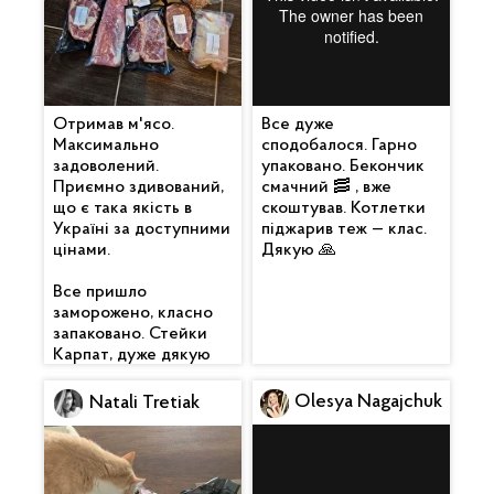
Отримав м'ясо.
Все дуже
Максимально
сподобалося. Гарно
задоволений.
упаковано. Бекончик
Приємно здивований,
смачний 🥓 , вже
що є така якість в
скоштував. Котлетки
Україні за доступними
піджарив теж — клас.
цінами.
Дякую 🙏
Все пришло
заморожено, класно
запаковано. Стейки
Карпат, дуже дякую
Olesya Nagajchuk
Natali Tretiak