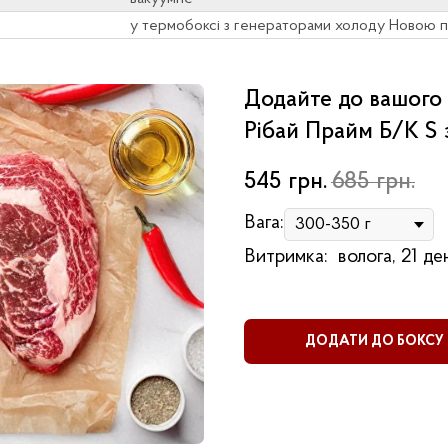
у термобоксі з генераторами холоду Новою
Додайте до вашого
Рібай Прайм Б/К S 
545
грн.
685
грн.
Вага:
Витримка:
волога, 21 де
ДОДАТИ ДО БОКСУ