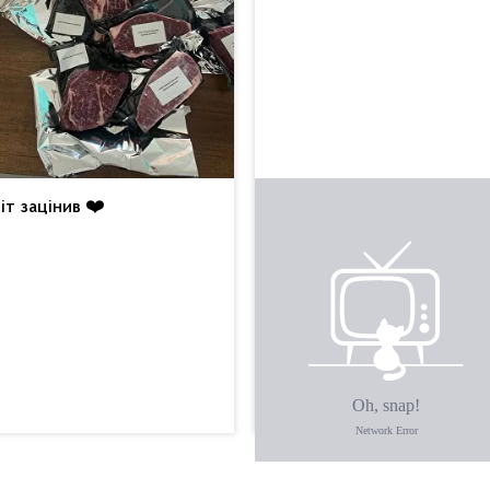
іт зацінив ❤️
Це щось неймовірне.
Вкусняха. Будемо
смакувати з вином 😍