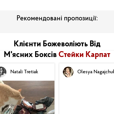
Рекомендовані пропозиції:
Клієнти Божеволіють Від
М'ясних Боксів
Стейки Карпат
Natali Tretiak
Olesya Nagajchu