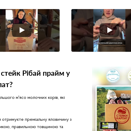
стейк Рібай прайм у
пат?
льшого м'ясо молочних корів, які
и отримуєте преміальну яловичину з
римкою, правильною товщиною та