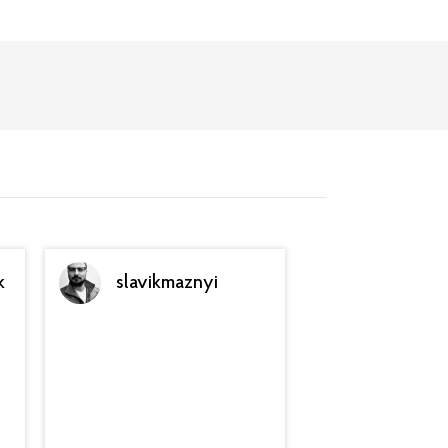
k
slavikmaznyi