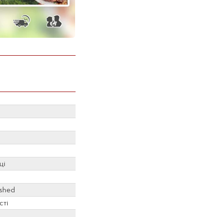
ці
ished
сті