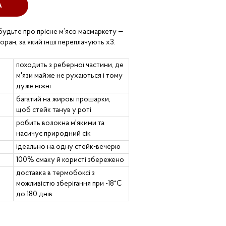
А
абудьте про прісне м’ясо масмаркету —
торан, за який інші переплачують х3.
походить з реберної частини, де
м'язи майже не рухаються і тому
дуже ніжні
багатий на жирові прошарки,
щоб стейк танув у роті
робить волокна м'якими та
насичує природний сік
ідеально на одну стейк-вечерю
100% смаку й користі збережено
доставка в термобоксі з
можливістю зберігання при -18°C
до 180 днів