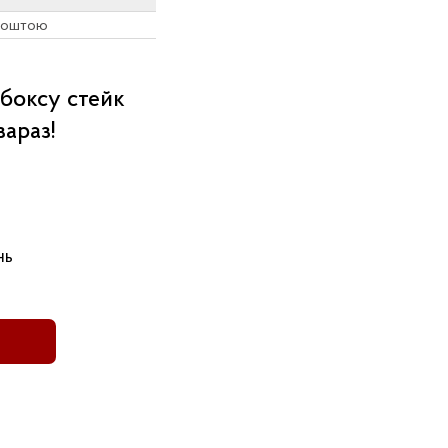
 поштою
 боксу стейк
зараз!
нь