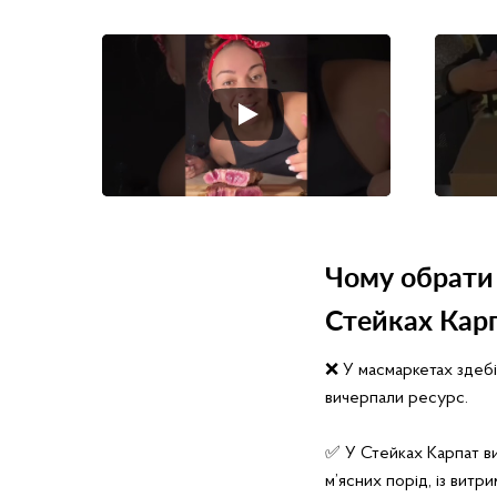
Чому обрати 
Стейках Кар
❌ У масмаркетах здебі
вичерпали ресурс.
✅ У Стейках Карпат в
м’ясних порід, із вит