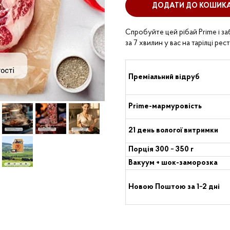
ДОДАТИ ДО КОШИК
Спробуйте цей рібай Prime і з
за 7 хвилин у вас на тарілці рес
Преміальний відруб
Prime-мармуровість
21 день вологої витримки
Порція 300 − 350 г
Вакуум + шок-заморозка
Новою Поштою за 1−2 дні