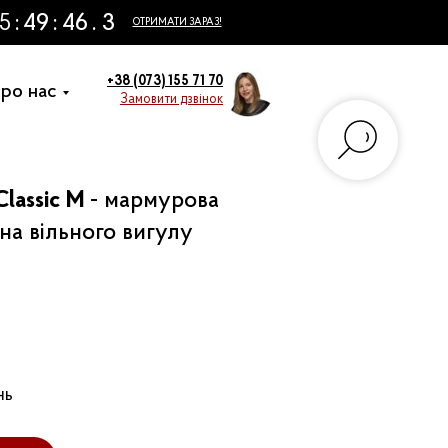
+38 (073) 155 71 70
ро нас
Замовити дзвінок
Classic M
- мармурова
на вільного вигулу
нь