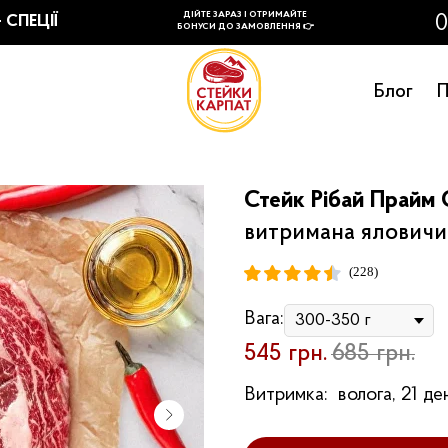
Блог
П
Стейк Рібай Прайм 
витримана яловичи
(228)
Вага:
545
грн.
685
грн.
Витримка:
волога, 21 де