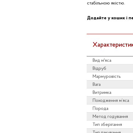
стабільною якістю.
Додайте у кошик і пе
Характеристик
Вид м'яса
Відруб
Мармуровість
Вага
Витримка
Походження м’яса
Порода
Метод годування
Тип зберігання
Тип пакування