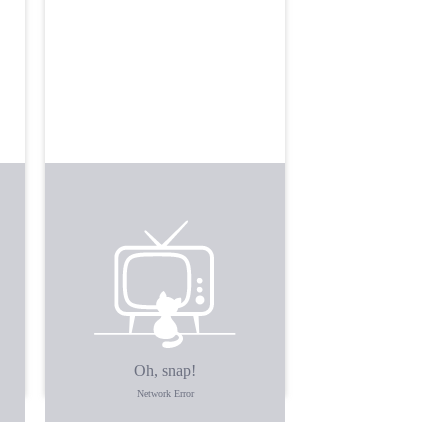
Все дуже сподобалося.
Гарно упаковано. Бекончик
смачний 🥓 , вже скоштував.
Котлетки піджарив теж —
клас.
Дякую 🙏