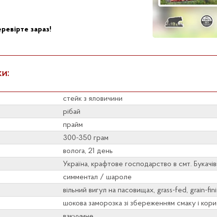
ревірте зараз!
и:
стейк з яловичини
рібай
прайм
300-350 грам
волога, 21 день
Україна, крафтове господарство в смт. Букачів
симментал / шароле
вільний вигул на пасовищах, grass-fed, grain-fin
шокова заморозка зі збереженням смаку і кори
вакуумне