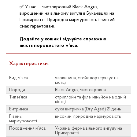
✅ У нас — чистокровний Black Angus,
вирощений на вільному вигулі в Букачівцях на
Прикарпатті. Природна мармуровість і чистий
смак гарантовані.
Додайте у кошик і відчуйте справжню
якість породистого м'яса.
Характеристики:
Вид м’яса
яловичина, стейк портерхаус на
кістці
Порода
Black Angus, чистокровна
Тип м’яса
стриплойн та філе-міньйон на одній
кістці
Витримка
суха витримка (Dry Aged) 21 день
Рівень
високий, природна мармуровість
мармуровості
Походження м’яса
Україна, ферма вільного вигулу на
Прикарпатті