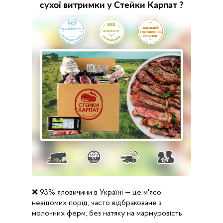
cухої витримки у Стейки Карпат ?
❌ 93% яловичини в Україні — це м'ясо
невідомих порід, часто відбраковане з
молочних ферм, без натяку на мармуровість.