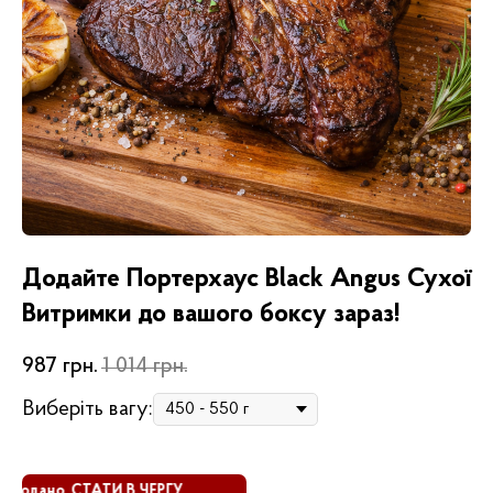
Додайте Портерхаус Black Angus Сухої
Витримки до вашого боксу зараз!
987
грн.
1 014
грн.
Виберіть вагу:
одано. СТАТИ В ЧЕРГУ