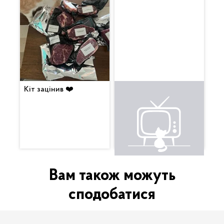
Кіт зацінив ❤️
Це щось неймовірне.
Вкусняха. Будемо
смакувати з вином 😍
Вам також можуть
сподобатися