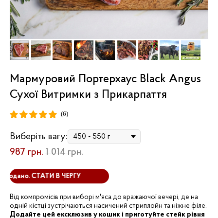
Мармуровий Портерхаус Black Angus
Сухої Витримки з Прикарпаття
(6)
Виберіть вагу:
987
грн.
1 014
грн.
одано. СТАТИ В ЧЕРГУ
Від компромісів при виборі м'яса до вражаючої вечері, де на
одній кістці зустрічаються насичений стриплойн та ніжне філе.
Додайте цей ексклюзив у кошик і приготуйте стейк рівня