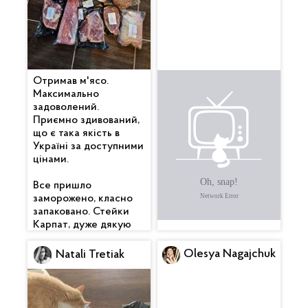
Отримав м'ясо.
Все дуже
Максимально
сподобалося. Гарно
задоволений.
упаковано. Бекончик
Приємно здивований,
смачний 🥓 , вже
що є така якість в
скоштував. Котлетки
Україні за доступними
піджарив теж — клас.
цінами.
Дякую 🙏
Все пришло
заморожено, класно
запаковано. Стейки
Карпат, дуже дякую
Olesya Nagajchuk
Natali Tretiak