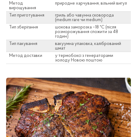
Метод
природне харчування, вільний вигул
вирощування
Тип приготування
гриль або чавунна сковорода
(medium rare чи medium)
Тип зберігання
шокова заморозка –18 °C (після
розморожування спожити за 48
годин)
Тип пакування
вакуумна упаковка, калібрований
шмат
Метод доставки
у термобоксі з генераторами
холоду Новою поштою