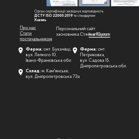
Орган сертифікації засвідчує відповідність
ДСТУ ISO 22000:2019
та стандартам
Халяль
Про нас
Персональний сайт
Стати
засновника Стейки Карпат:
ivan10.com
постачальником
Ферма:
смт. Букачівці,
Ферма:
смт.
вул. Лепкого 10,
Петриковка,
Івано-Франківська обл.
вул. Садова 15,
Дніпропетровська обл.
Склад:
м. Кам'янське,
вул. Дніпропетровська 73а