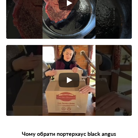
Чому обрати портерхаус black angus