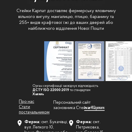
Стейки Карпат доставляє фермерську яловичину
вільного вигулу, мангалицю, птицю, баранину та
255+ видів крафтової їжі до ваших дверей або
найближчого відділення Нової Пошти
Орган сертифікації засвідчує відповідність
ДСТУ ISO 22000:2019
та стандартам
Халяль
Про нас
Персональний сайт
Стати
засновника Стейки Карпат:
ivan10.com
постачальником
Ферма:
смт. Букачівці,
Ферма:
смт.
вул. Лепкого 10,
Петриковка,