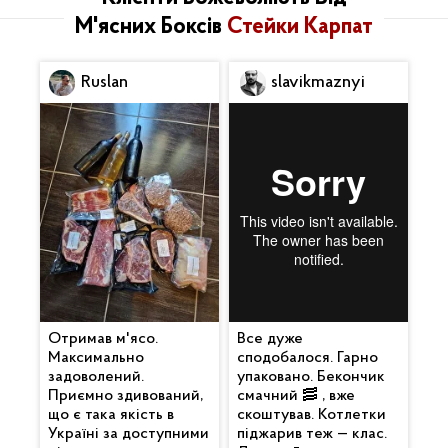
М'ясних Боксів
Стейки Карпат
Ruslan
slavikmaznyi
Отримав м'ясо.
Все дуже
Максимально
сподобалося. Гарно
задоволений.
упаковано. Бекончик
Приємно здивований,
смачний 🥓 , вже
що є така якість в
скоштував. Котлетки
Україні за доступними
піджарив теж — клас.