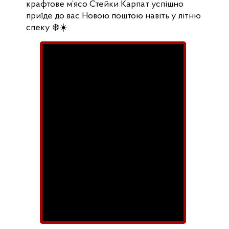
крафтове м’ясо Стейки Карпат успішно
приїде до вас Новою поштою навіть у літню
спеку ❄️☀️