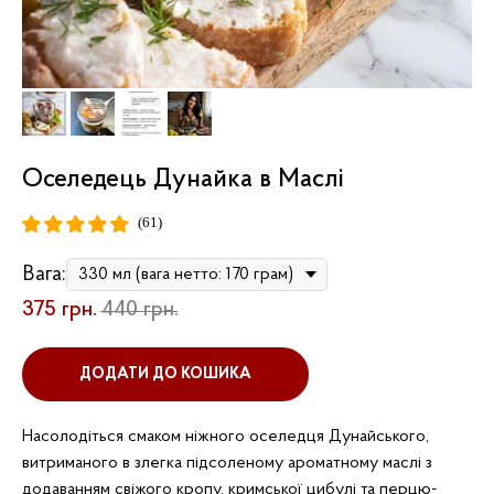
Оселедець Дунайка в Маслі
(61)
Вага:
375
грн.
440
грн.
ДОДАТИ ДО КОШИКА
Насолодіться смаком ніжного оселедця Дунайського,
витриманого в злегка підсоленому ароматному маслі з
додаванням свіжого кропу, кримської цибулі та перцю-