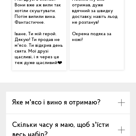
Вони вже аж вили так
отримав, дуже
хотіли скуштувати.
вдячний за швидку
Потім випили вина.
доставку, навіть льод
Фантастичне.
не розтанув!
Іване, Ти мій герой.
Окрема подяка за
Дякую! Ти продав не
ножі!
м'ясо. Ти відкрив день
свята. Мої друзі
щасливі, і я через це
теж дуже щасливий❤️
Яке м'ясо і вино я отримаю?
Скільки часу я маю, щоб з'їсти
весь набір?