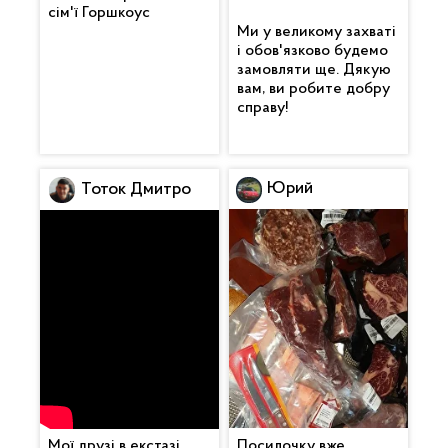
сім'ї Горшкоус
Ми у великому захваті
і обов'язково будемо
замовляти ще. Дякую
вам, ви робите добру
справу!
Юрий
Тоток Дмитро
Мої друзі в екстазі.
Посилочку вже