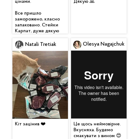
цінами.
Дякую 🙏
Все пришло
заморожено, класно
запаковано. Стейки
Карпат, дуже дякую
Olesya Nagajchuk
Natali Tretiak
Кіт зацінив ❤️
Це щось неймовірне.
Вкусняха. Будемо
смакувати з вином 😍