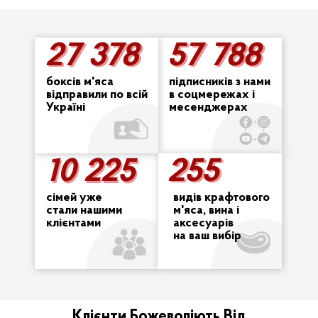
27 378
57 788
27 378
57 788
боксів м'яса
підписників з нами
відправили по всій
в соцмережах і
Україні
месенджерах
10 225
255
255
10 225
сімей уже
видів крафтового
стали нашими
м'яса, вина і
клієнтами
аксесуарів
на ваш вибір
Клієнти Божеволіють Від