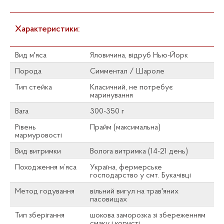
Характеристики:
Вид м'яса
Яловичина, відруб Нью-Йорк
Порода
Симментал / Шароле
Тип стейка
Класичний, не потребує
маринування
Вага
300-350 г
Рівень
Прайм (максимальна)
мармуровості
Вид витримки
Волога витримка (14-21 день)
Походження м’яса
Україна, фермерське
господарство у смт. Букачівці
Метод годування
вільний вигул на трав'яних
пасовищах
Тип зберігання
шокова заморозка зі збереженням
смаку і користі