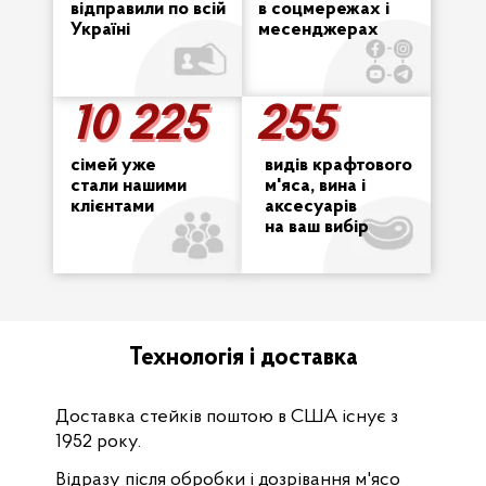
відправили по всій
в соцмережах і
Україні
месенджерах
10 225
255
255
10 225
сімей уже
видів крафтового
стали нашими
м'яса, вина і
клієнтами
аксесуарів
на ваш вибір
Технологія і доставка
Доставка стейків поштою в США існує з
1952 року.
Відразу після обробки і дозрівання м'ясо