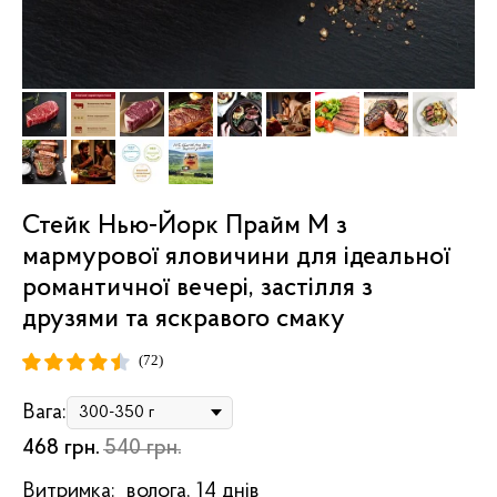
Стейк Нью-Йорк Прайм M з
мармурової яловичини для ідеальної
романтичної вечері, застілля з
друзями та яскравого смаку
(72)
Вага:
468
грн.
540
грн.
Витримка:
волога, 14 днів