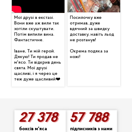
Мої друзі в екстазі.
Посилочку вже
Вони вже аж вили так
отримав, дуже
хотіли скуштувати.
вдячний за швидку
Потім випили вина.
доставку, навіть льод
Фантастичне.
не розтанув!
Іване, Ти мій герой.
Окрема подяка за
Дякую! Ти продав не
ножі!
м'ясо. Ти відкрив день
свята. Мої друзі
щасливі, і я через це
теж дуже щасливий❤️
27 378
57 788
27 378
57 788
боксів м'яса
підписників з нами