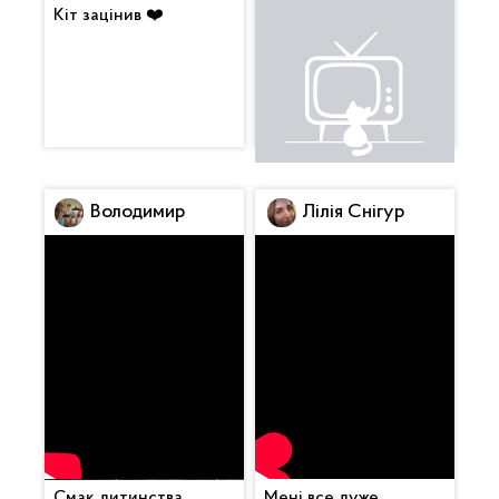
Кіт зацінив ❤️
Це щось неймовірне.
Вкусняха. Будемо
смакувати з вином 😍
Володимир
Лілія Снігур
Смак дитинства.
Мені все дуже