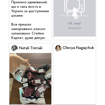
Приємно здивований,
смачний 🥓 , вже
що є така якість в
скоштував. Котлетки
Україні за доступними
піджарив теж — клас.
цінами.
Дякую 🙏
Все пришло
заморожено, класно
запаковано. Стейки
Карпат, дуже дякую
Olesya Nagajchuk
Natali Tretiak