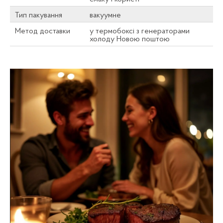
Тип пакування
вакуумне
Метод доставки
у термобоксі з генераторами
холоду Новою поштою