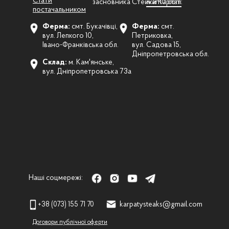
Стати
засновника Стейки Карпат:
ivan10.com
постачальником
Ферма:
смт. Букачівці,
Ферма:
смт.
вул. Лепкого 10,
Петриковка,
Івано-Франківська обл.
вул. Садова 15,
Дніпропетровська обл.
Склад:
м. Кам'янське,
вул. Дніпропетровська 73а
Наші соцмережі:
+38 (073) 155 71 70
karpatysteaks@gmail.com
Договори публічної оферти