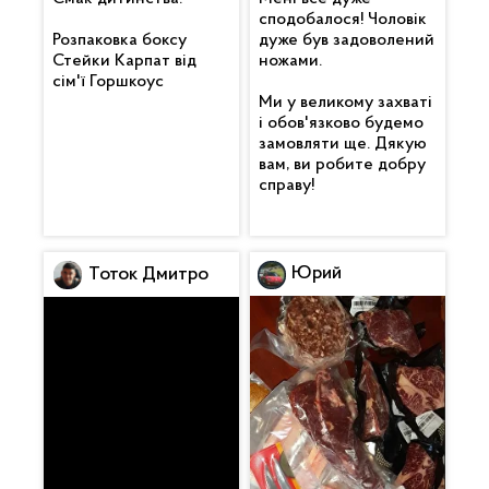
сподобалося! Чоловік
Розпаковка боксу
дуже був задоволений
Стейки Карпат від
ножами.
сім'ї Горшкоус
Ми у великому захваті
і обов'язково будемо
замовляти ще. Дякую
вам, ви робите добру
справу!
Юрий
Тоток Дмитро