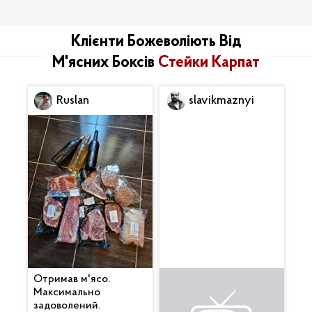
Клієнти Божеволіють Від
М'ясних Боксів
Стейки Карпат
Ruslan
slavikmaznyi
Отримав м'ясо.
Все дуже
Максимально
сподобалося. Гарно
задоволений.
упаковано. Бекончик