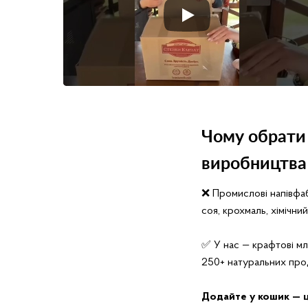
Чому обрати 
виробництва
❌ Промислові напівфабр
соя, крохмаль, хімічн
✅ У нас — крафтові м
250+ натуральних прод
Додайте у кошик — ц