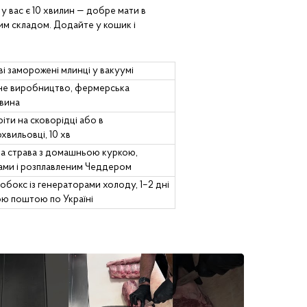
 у вас є 10 хвилин — добре мати в
ним складом. Додайте у кошик і
ві заморожені млинці у вакуумі
не виробництво, фермерська
вина
ріти на сковорідці або в
хвильовці, 10 хв
а страва з домашньою куркою,
ами і розплавленим Чеддером
обокс із генераторами холоду, 1–2 дні
ю поштою по Україні