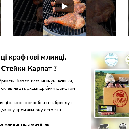
ці крафтові млинці,
 Стейки Карпат ?
икати: багато тіста, мінімум начинки,
ий склад на два рядки дрібним шрифтом.
линці власного виробництва бренду з
уктів у преміальному сегменті.
е млинці від людей, які