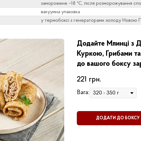
заморожене –18 °C, після розморожування спо
вакуумна упаковка
у термобоксі з генераторами холоду Новою П
Додайте Млинці з
Куркою, Грибами т
до вашого боксу за
221
грн.
Вага:
ДОДАТИ ДО БОКСУ