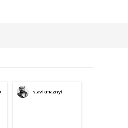
k
slavikmaznyi