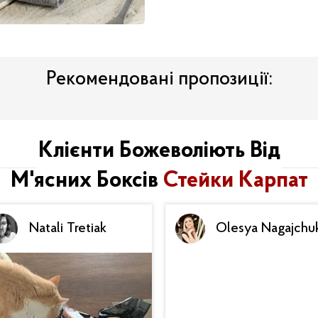
Рекомендовані пропозиції:
Клієнти Божеволіють Від
М'ясних Боксів
Стейки Карпат
Natali Tretiak
Olesya Nagajchu