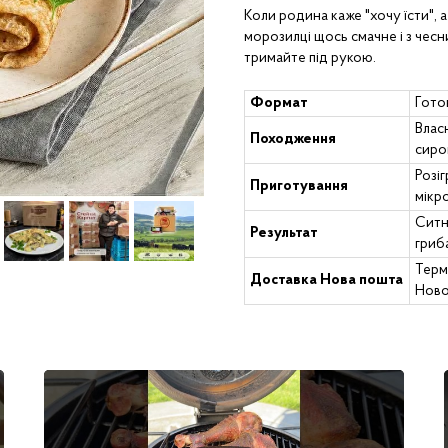
Коли родина каже "хочу їсти", а
морозилці щось смачне і з чес
тримайте під рукою.
Формат
Гото
Влас
Походження
сиро
Розіг
Приготування
мікро
Ситн
Результат
гриб
Терм
Доставка Нова пошта
Ново