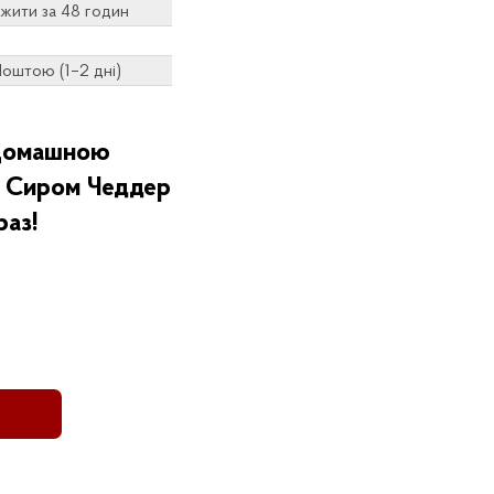
жити за 48 годин
оштою (1–2 дні)
 Домашною
а Сиром Чеддер
раз!