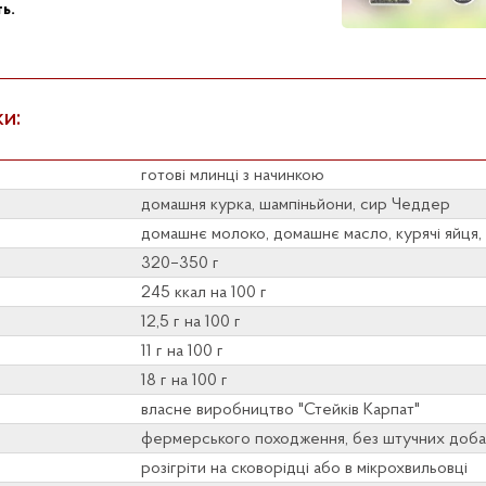
ь.
и:
готові млинці з начинкою
домашня курка, шампіньйони, сир Чеддер
домашнє молоко, домашнє масло, курячі яйця
320–350 г
245 ккал на 100 г
12,5 г на 100 г
11 г на 100 г
18 г на 100 г
власне виробництво "Стейків Карпат"
фермерського походження, без штучних доба
розігріти на сковорідці або в мікрохвильовці