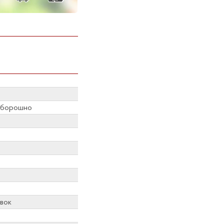
, борошно
вок