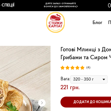
Блог
П
Готові Млинці з Д
Грибами та Сиром 
(4)
Вага:
221
грн.
ДОДАТИ ДО КОШИК