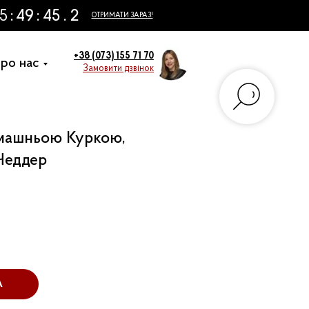
+38 (073) 155 71 70
ро нас
Замовити дзвінок
омашньою Куркою,
Чеддер
А