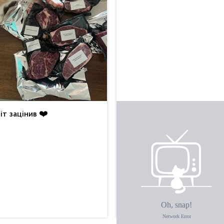
іт зацінив ❤️
Це щось неймовірне.
Вкусняха. Будемо
смакувати з вином 😍