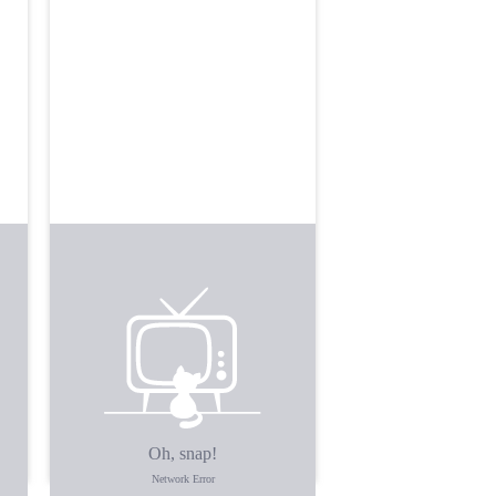
Все дуже сподобалося.
Гарно упаковано. Бекончик
смачний 🥓 , вже скоштував.
Котлетки піджарив теж —
клас.
Дякую 🙏