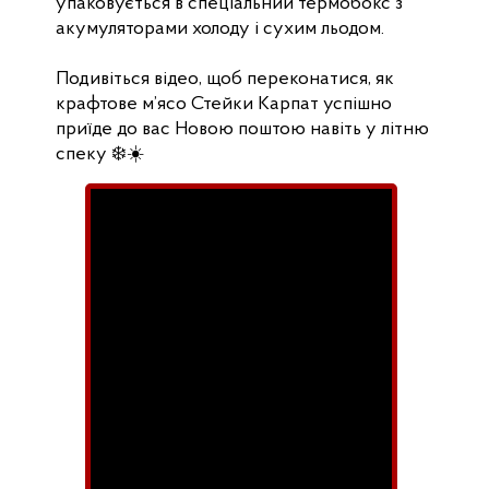
упаковується в спеціальний термобокс з
акумуляторами холоду і сухим льодом.
Подивіться відео, щоб переконатися, як
крафтове м’ясо Стейки Карпат успішно
приїде до вас Новою поштою навіть у літню
спеку ❄️☀️