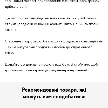
вершковим маслом, приправленим базиліком, розмарином і
дрібкою солі.
Це масло ідеально підкреслить смак ваших улюблених
стейків, додаючи їм ніжний аромат і витончений смаковий
акцент.
Створене з турботою, без жодних додаткових інгредієнтів
– лише натуральні продукти і любов до справжнього
смаку.
Додайте це домашнє масло у ваш бокс зі стейками, щоб
зробити ваш кулінарний досвід неперевершеним!
Рекомендовані товари, які
можуть вам сподобатися: