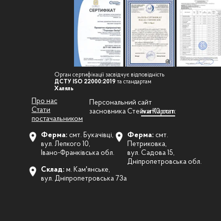
Орган сертифікації засвідчує відповідність
ДСТУ ISO 22000:2019
та стандартам
Халяль
Про нас
Персональний сайт
Стати
засновника Стейки Карпат:
ivan10.com
постачальником
Ферма:
смт. Букачівці,
Ферма:
смт.
вул. Лепкого 10,
Петриковка,
Івано-Франківська обл.
вул. Садова 15,
Дніпропетровська обл.
Склад:
м. Кам'янське,
вул. Дніпропетровська 73а