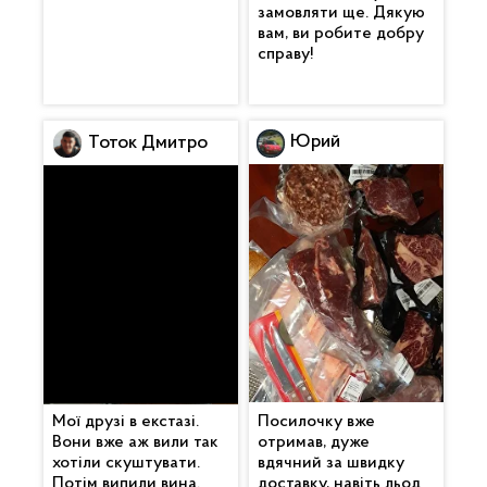
замовляти ще. Дякую
вам, ви робите добру
справу!
Юрий
Тоток Дмитро
Мої друзі в екстазі.
Посилочку вже
Вони вже аж вили так
отримав, дуже
хотіли скуштувати.
вдячний за швидку
Потім випили вина.
доставку, навіть льод