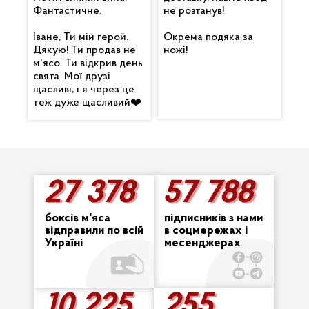
Фантастичне.
не розтанув!
Іване, Ти мій герой.
Окрема подяка за
Дякую! Ти продав не
ножі!
м'ясо. Ти відкрив день
свята. Мої друзі
щасливі, і я через це
теж дуже щасливий❤️
27 378
57 788
27 378
57 788
боксів м'яса
підписників з нами
відправили по всій
в соцмережах і
Україні
месенджерах
10 225
255
255
10 225