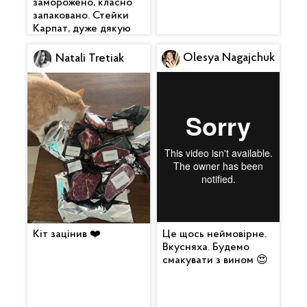
заморожено, класно
запаковано. Стейки
Карпат, дуже дякую
Olesya Nagajchuk
Natali Tretiak
Кіт зацінив ❤️
Це щось неймовірне.
Вкусняха. Будемо
смакувати з вином 😍