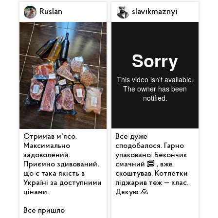
Ruslan
slavikmaznyi
Отримав м'ясо.
Все дуже
Максимально
сподобалося. Гарно
задоволений.
упаковано. Бекончик
Приємно здивований,
смачний 🥓 , вже
що є така якість в
скоштував. Котлетки
Україні за доступними
піджарив теж — клас.
цінами.
Дякую 🙏
Все пришло