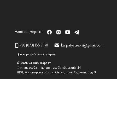
Наші соцмережі:
+38 (073) 155 71 70
karpatysteaks@gmail.com
Договори публічної оферти
© 2026 Стейки Карпат
Фізична особа - підприємець Зимбицький І.М.
11101, Житомирська обл., м. Овруч, пров. Садовий, буд. 3