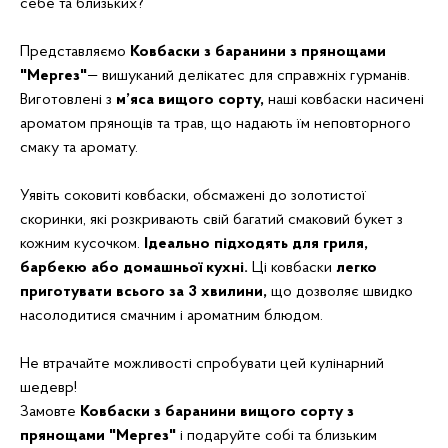
себе та близьких?
Представляємо
Ковбаски з баранини
з
прянощами
"Мергез"
— вишуканий делікатес для справжніх гурманів.
Виготовлені з
м’яса вищого сорту,
наші ковбаски насичені
ароматом прянощів та трав, що надають їм неповторного
смаку та аромату.
Уявіть соковиті ковбаски, обсмажені до золотистої
скоринки, які розкривають свій багатий смаковий букет з
кожним кусочком.
Ідеально підходять для гриля,
барбекю або домашньої кухні.
Ці ковбаски
легко
приготувати всього за 3 хвилини,
що дозволяє швидко
насолодитися смачним і ароматним блюдом.
Не втрачайте можливості спробувати цей кулінарний
шедевр!
Замовте
Ковбаски з баранини вищого сорту з
прянощами "Мергез"
і подаруйте собі та близьким