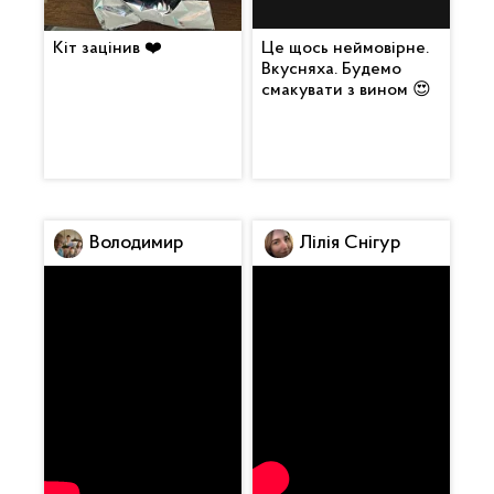
Кіт зацінив ❤️
Це щось неймовірне.
Вкусняха. Будемо
смакувати з вином 😍
Володимир
Лілія Снігур