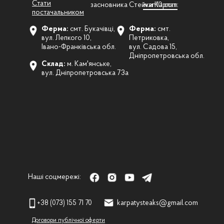
Стати
засновника Стейки Карпат:
ivan10.com
постачальником
Ферма:
смт. Букачівці,
Ферма:
смт.
вул. Лепкого 10,
Петриковка,
Івано-Франківська обл.
вул. Садова 15,
Дніпропетровська обл.
Склад:
м. Кам'янське,
вул. Дніпропетровська 73а
Наші соцмережі:
+38 (073) 155 71 70
karpatysteaks@gmail.com
Договори публічної оферти