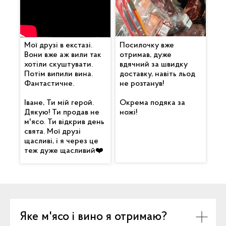
Мої друзі в екстазі.
Посилочку вже
Вони вже аж вили так
отримав, дуже
хотіли скуштувати.
вдячний за швидку
Потім випили вина.
доставку, навіть льод
Фантастичне.
не розтанув!
Іване, Ти мій герой.
Окрема подяка за
Дякую! Ти продав не
ножі!
м'ясо. Ти відкрив день
свята. Мої друзі
щасливі, і я через це
теж дуже щасливий❤️
Яке м'ясо і вино я отримаю?