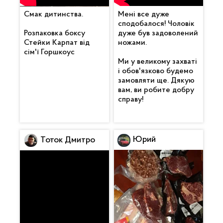
Смак дитинства.
Мені все дуже
сподобалося! Чоловік
Розпаковка боксу
дуже був задоволений
Стейки Карпат від
ножами.
сім'ї Горшкоус
Ми у великому захваті
і обов'язково будемо
замовляти ще. Дякую
вам, ви робите добру
справу!
Юрий
Тоток Дмитро