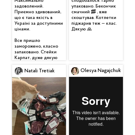
Максимально
сподобалося. Гарно
задоволений.
упаковано. Бекончик
Приємно здивований,
смачний 🥓 , вже
що є така якість в
скоштував. Котлетки
Україні за доступними
піджарив теж — клас.
цінами.
Дякую 🙏
Все пришло
заморожено, класно
запаковано. Стейки
Карпат, дуже дякую
Olesya Nagajchuk
Natali Tretiak