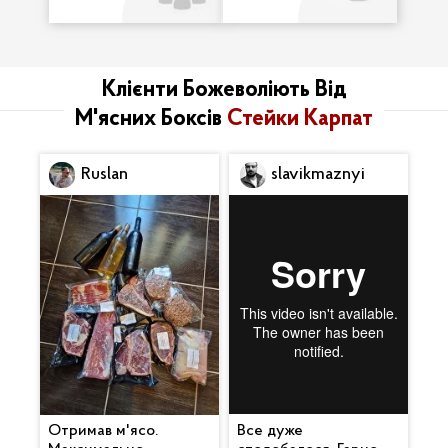
Клієнти Божеволіють Від
М'ясних Боксів
Стейки Карпат
Ruslan
slavikmaznyi
Отримав м'ясо.
Все дуже