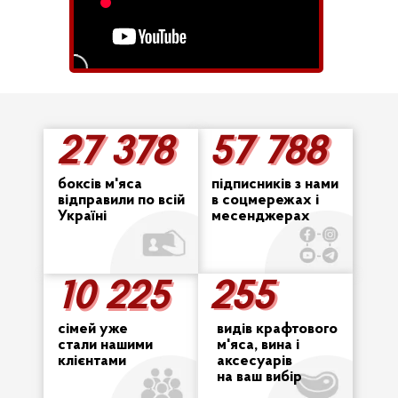
27 378
57 788
27 378
57 788
боксів м'яса
підписників з нами
відправили по всій
в соцмережах і
Україні
месенджерах
10 225
255
255
10 225
сімей уже
видів крафтового
стали нашими
м'яса, вина і
клієнтами
аксесуарів
на ваш вибір