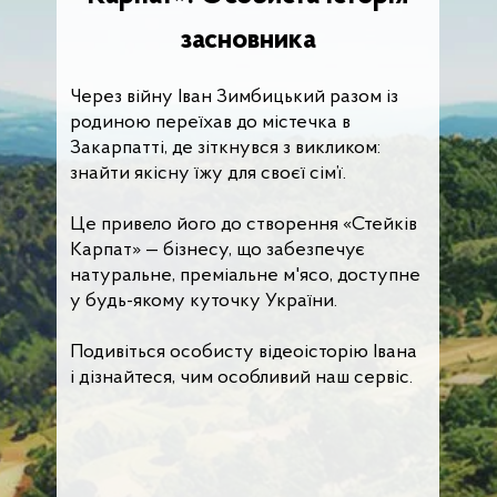
засновника
Через війну Іван Зимбицький разом із
родиною переїхав до містечка в
Закарпатті, де зіткнувся з викликом:
знайти якісну їжу для своєї сім’ї.
Це привело його до створення «Стейків
Карпат» — бізнесу, що забезпечує
натуральне, преміальне м'ясо, доступне
у будь-якому куточку України.
Подивіться особисту відеоісторію Івана
і дізнайтеся, чим особливий наш сервіс.