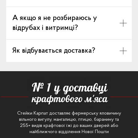
А якщо я не розбираюсь у
відрубах і витримці?
Як відбувається доставка?
Стейки Карпат доставляє фермерську яловичину
вільного вигулу, мангалицю, птицю, баранину та
255+ видів крафтової їжі до ваших дверей або
найближчого відділення Нової Пошти