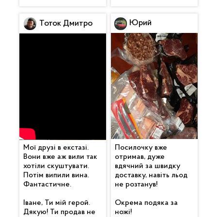
Юрий
Тоток Дмитро
Мої друзі в екстазі.
Посилочку вже
Вони вже аж вили так
отримав, дуже
хотіли скуштувати.
вдячний за швидку
Потім випили вина.
доставку, навіть льод
Фантастичне.
не розтанув!
Іване, Ти мій герой.
Окрема подяка за
Дякую! Ти продав не
ножі!