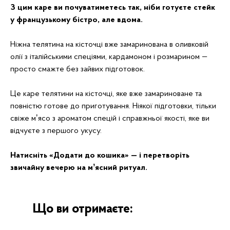
З цим каре ви почуватиметесь так, ніби готуєте стейк
у французькому бістро, але вдома.
Ніжна телятина на кісточці вже замаринована в оливковій
олії з італійськими спеціями, кардамоном і розмарином —
просто смажте без зайвих підготовок.
Це каре телятини на кісточці, яке вже замариноване та
повністю готове до приготування. Ніякої підготовки, тільки
свіже мʼясо з ароматом спецій і справжньої якості, яке ви
відчуєте з першого укусу.
Натисніть «Додати до кошика» — і перетворіть
звичайну вечерю на мʼясний ритуал.
Що ви отримаєте: