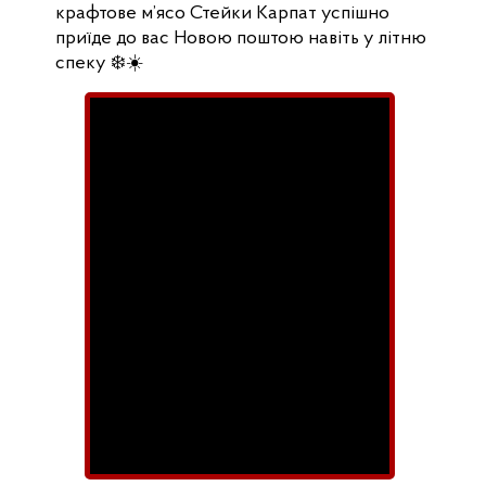
крафтове м’ясо Стейки Карпат успішно
приїде до вас Новою поштою навіть у літню
спеку ❄️☀️