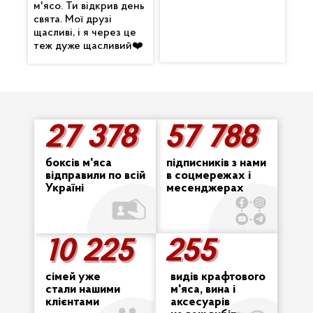
м'ясо. Ти відкрив день
свята. Мої друзі
щасливі, і я через це
теж дуже щасливий❤️
27 378
57 788
27 378
57 788
боксів м'яса
підписників з нами
відправили по всій
в соцмережах і
Україні
месенджерах
10 225
255
255
10 225
сімей уже
видів крафтового
стали нашими
м'яса, вина і
клієнтами
аксесуарів