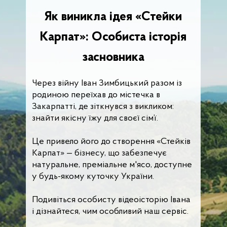
Як виникла ідея «Стейки
Карпат»: Особиста історія
засновника
Через війну Іван Зимбицький разом із
родиною переїхав до містечка в
Закарпатті, де зіткнувся з викликом:
знайти якісну їжу для своєї сім’ї.
Це привело його до створення «Стейків
Карпат» — бізнесу, що забезпечує
натуральне, преміальне м'ясо, доступне
у будь-якому куточку України.
Подивіться особисту відеоісторію Івана
і дізнайтеся, чим особливий наш сервіс.