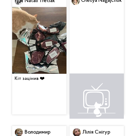
Olesya Nagajchuk
Natali Tretiak
Кіт зацінив ❤️
Це щось неймовірне.
Вкусняха. Будемо
смакувати з вином 😍
Володимир
Лілія Снігур