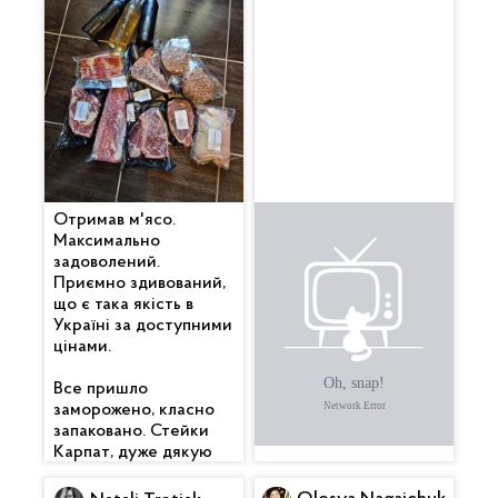
Отримав м'ясо.
Все дуже
Максимально
сподобалося. Гарно
задоволений.
упаковано. Бекончик
Приємно здивований,
смачний 🥓 , вже
що є така якість в
скоштував. Котлетки
Україні за доступними
піджарив теж — клас.
цінами.
Дякую 🙏
Все пришло
заморожено, класно
запаковано. Стейки
Карпат, дуже дякую