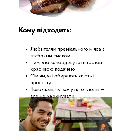
Кому підходить:
Любителям преміального мʼяса з
глибоким смаком
Тим, хто хоче здивувати гостей
красивою подачею
Сімʼям, які обирають якість і
простоту
Чоловікам, які хочуть готувати —
але не маринувати