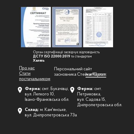
Орган сертифікації засвідчує відповідність
ДСТУ ISO 22000:2019
та стандартам
Халяль
Про нас
Персональний сайт
Стати
засновника Стейки Карпат:
ivan10.com
постачальником
Ферма:
смт. Букачівці,
Ферма:
смт.
вул. Лепкого 10,
Петриковка,
Івано-Франківська обл.
вул. Садова 15,
Дніпропетровська обл.
Склад:
м. Кам'янське,
вул. Дніпропетровська 73а