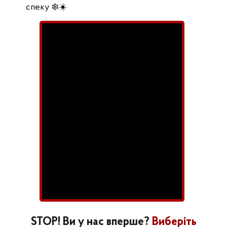
спеку ❄️☀️
STOP! Ви у нас вперше?
Виберіть