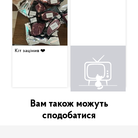
Кіт зацінив ❤️
Це щось неймовірне.
Вкусняха. Будемо
смакувати з вином 😍
Вам також можуть
сподобатися