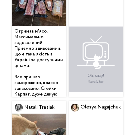
Отримав м'ясо.
Все дуже
Максимально
сподобалося. Гарно
задоволений.
упаковано. Бекончик
Приємно здивований,
смачний 🥓 , вже
що є така якість в
скоштував. Котлетки
Україні за доступними
піджарив теж — клас.
цінами.
Дякую 🙏
Все пришло
заморожено, класно
запаковано. Стейки
Карпат, дуже дякую
Olesya Nagajchuk
Natali Tretiak