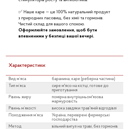
стимуляторів росту та антибіотиків.
✅ Наше каре — це 100% натуральний продукт
з природних пасовищ, без хімії та гормонів.
Чистий склад для вашого спокою.
Оформлюйте замовлення, щоб бути
впевненими у безпеці вашої вечері.
Характеристики:
Вид м’яса
баранина, каре (реберна частина)
Тип м’яса
сире м'ясо на кістці, готове до
приготування
Рівень жиру
помірна внутрішньом'язова
мармуровість
Рівень м’якості
висока завдяки трав'яній відгодівлі
Походження м’яса
Україна, перевірені фермерські
господарства
Метод
вільний вигул на траві, без гормонів