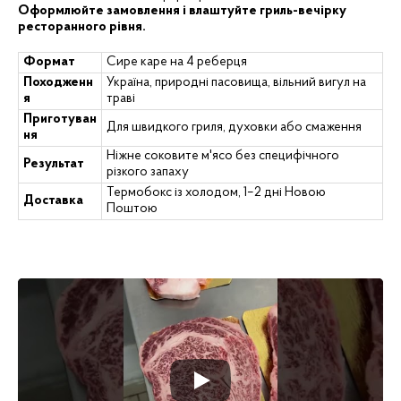
Оформлюйте замовлення і влаштуйте гриль-вечірку
ресторанного рівня.
Формат
Сире каре на 4 реберця
Походженн
Україна, природні пасовища, вільний вигул на
я
траві
Приготуван
Для швидкого гриля, духовки або смаження
ня
Ніжне соковите м'ясо без специфічного
Результат
різкого запаху
Термобокс із холодом, 1–2 дні Новою
Доставка
Поштою