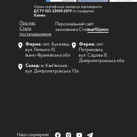
Орган сертифікації засвідчує відповідність
ДСТУ ISO 22000:2019
та стандартам
Халяль
Про нас
Персональний сайт
Стати
засновника Стейки Карпат:
ivan10.com
постачальником
Ферма:
смт. Букачівці,
Ферма:
смт.
вул. Лепкого 10,
Петриковка,
Івано-Франківська обл.
вул. Садова 15,
Дніпропетровська обл.
Склад:
м. Кам'янське,
вул. Дніпропетровська 73а
Наші соцмережі: