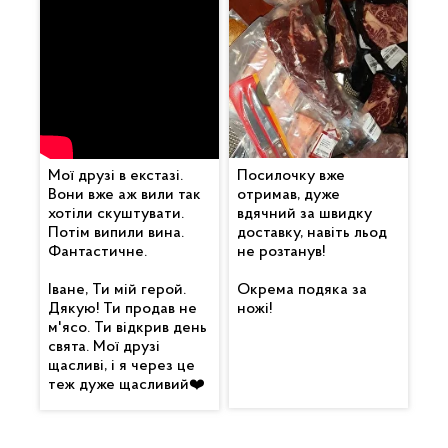
Мої друзі в екстазі.
Посилочку вже
Вони вже аж вили так
отримав, дуже
хотіли скуштувати.
вдячний за швидку
Потім випили вина.
доставку, навіть льод
Фантастичне.
не розтанув!
Іване, Ти мій герой.
Окрема подяка за
Дякую! Ти продав не
ножі!
м'ясо. Ти відкрив день
свята. Мої друзі
щасливі, і я через це
теж дуже щасливий❤️