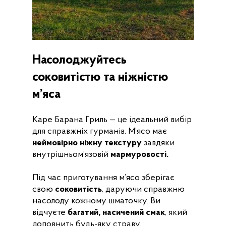
Насолоджуйтесь
соковитістю та ніжністю
м’яса
Каре Барана Гриль — це ідеальний вибір
для справжніх гурманів. М’ясо має
неймовірно ніжну текстуру
завдяки
внутрішньом’язовій
мармуровості.
Під час приготування м’ясо зберігає
свою
соковитість
, даруючи справжню
насолоду кожному шматочку. Ви
відчуєте
багатий, насичений смак
, який
доповнить будь-яку страву.