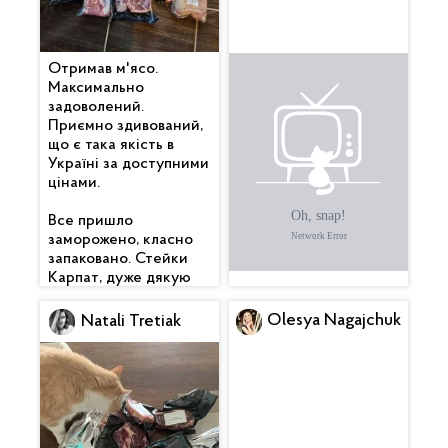
Отримав м'ясо.
Все дуже
Максимально
сподобалося. Гарно
задоволений.
упаковано. Бекончик
Приємно здивований,
смачний 🥓 , вже
що є така якість в
скоштував. Котлетки
Україні за доступними
піджарив теж — клас.
цінами.
Дякую 🙏
Все пришло
заморожено, класно
запаковано. Стейки
Карпат, дуже дякую
Olesya Nagajchuk
Natali Tretiak