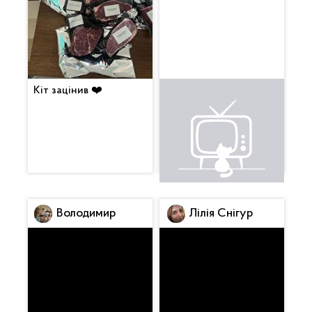
Кіт зацінив ❤️
Це щось неймовірне.
Вкусняха. Будемо
смакувати з вином 😍
Володимир
Лілія Снігур