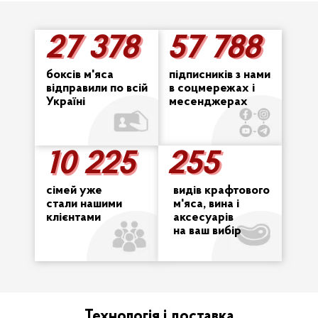
27 378
57 788
27 378
57 788
боксів м'яса
підписників з нами
відправили по всій
в соцмережах і
Україні
месенджерах
10 225
255
255
10 225
сімей уже
видів крафтового
стали нашими
м'яса, вина і
клієнтами
аксесуарів
на ваш вибір
Технологія і доставка