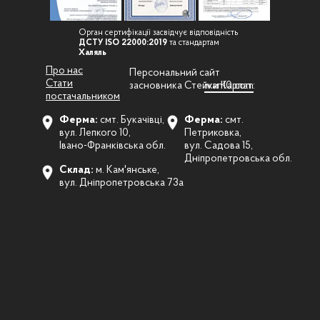
Орган сертифікації засвідчує відповідність
ДСТУ ISO 22000:2019
та стандартам
Халяль
Про нас
Персональний сайт
Стати
засновника Стейки Карпат:
ivan10.com
постачальником
Ферма:
смт. Букачівці,
Ферма:
смт.
вул. Лепкого 10,
Петриковка,
Івано-Франківська обл.
вул. Садова 15,
Дніпропетровська обл.
Склад:
м. Кам'янське,
вул. Дніпропетровська 73а