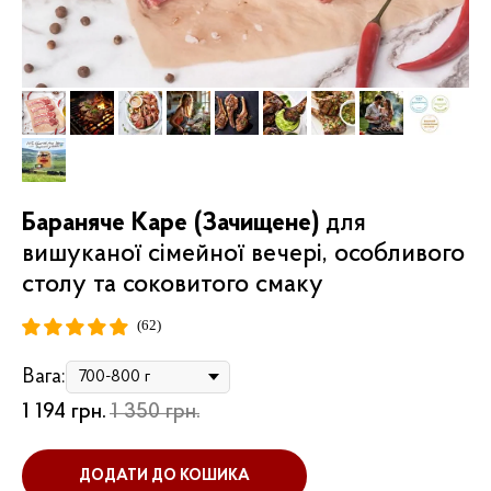
Бараняче Каре (Зачищене)
для
вишуканої сімейної вечері, особливого
столу та соковитого смаку
(62)
Вага:
1 194
грн.
1 350
грн.
ДОДАТИ ДО КОШИКА