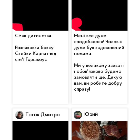
Смак дитинства.
Мені все дуже
сподобалося! Чоловік
Розпаковка боксу
дуже був задоволений
Стейки Карпат від
ножами.
сім'ї Горшкоус
Ми у великому захваті
і обов'язково будемо
замовляти ще. Дякую
вам, ви робите добру
справу!
Юрий
Тоток Дмитро