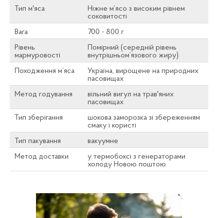
Тип м'яса
Ніжне м’ясо з високим рівнем
соковитості
Вага
700 - 800 г
Рівень
Помірний (середній рівень
мармуровості
внутрішньом’язового жиру)
Походження м’яса
Україна, вирощене на природних
пасовищах
Метод годування
вільний вигул на трав'яних
пасовищах
Тип зберігання
шокова заморозка зі збереженням
смаку і користі
Тип пакування
вакуумне
Метод доставки
у термобоксі з генераторами
холоду Новою поштою