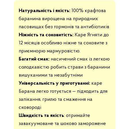
Натуральність і якість:
100% крафтова
баранина вирощена на природних
пасовищах без гормонів та антибіотиків
Ніжність та соковитість:
Каре Ягняти до
12 місяців особливо ніжне та соковите з
приємнорю мармуровістю.
Багатий смак:
насичений смак із легкою
солодкавістю робить страви з баранини
вишуканими та незабутніми
Універсальність у приготуванні:
каре
Барана легко готується — підходить для
запікання, грилю та смаження на
сковороді
Швидкість та якість
: отримайте
завакуумоване та шоково заморожене