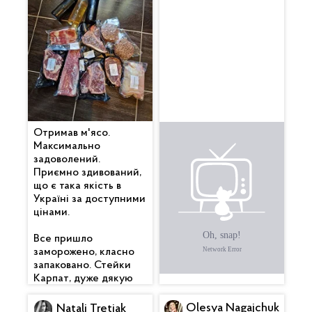
Отримав м'ясо.
Все дуже
Максимально
сподобалося. Гарно
задоволений.
упаковано. Бекончик
Приємно здивований,
смачний 🥓 , вже
що є така якість в
скоштував. Котлетки
Україні за доступними
піджарив теж — клас.
цінами.
Дякую 🙏
Все пришло
заморожено, класно
запаковано. Стейки
Карпат, дуже дякую
Olesya Nagajchuk
Natali Tretiak