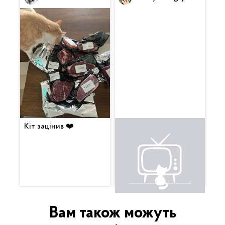
Кіт зацінив ❤️
Це щось неймовірне.
Вкусняха. Будемо
смакувати з вином 😍
Вам також можуть