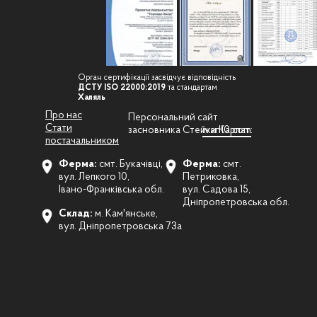
Орган сертифікації засвідчує відповідність
ДСТУ ISO 22000:2019
та стандартам
Халяль
Про нас
Персональний сайт
Стати
засновника Стейки Карпат:
ivan10.com
постачальником
Ферма:
смт. Букачівці,
Ферма:
смт.
вул. Лепкого 10,
Петриковка,
Івано-Франківська обл.
вул. Садова 15,
Дніпропетровська обл.
Склад:
м. Кам'янське,
вул. Дніпропетровська 73а