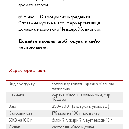
ароматизатори.
✅ У нас — 12 зрозумілих інгредієнтів.
Справжнє куряче м'ясо, фермерські яйця,
домашнє масло і сир Чеддер. Жодної сої.
Додайте в кошик, щоб годувати сім'ю
чесною їжею.
Характеристики:
Вид продукту
готові картопляні зрази з м'ясною
начинкою
Начинка
куряче м'ясо, шампіньйони, сир
Чеддер
Вага
250–300 г (3 штуки в упаковці)
Калорійність
175 ккал на 100 г продукту
БЖВ на 100 г
білки 7 г, жири 7 г, вуглеводи 19 г
Склад
картопля, м'ясо куряче,