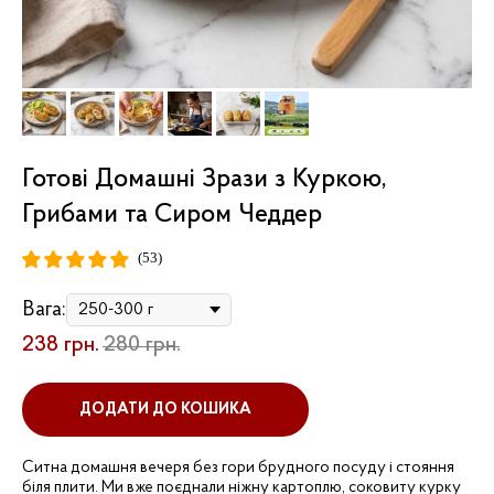
Готові Домашні Зрази з Куркою,
Грибами та Сиром Чеддер
(53)
Вага:
238
грн.
280
грн.
ДОДАТИ ДО КОШИКА
Ситна домашня вечеря без гори брудного посуду і стояння
біля плити. Ми вже поєднали ніжну картоплю, соковиту курку