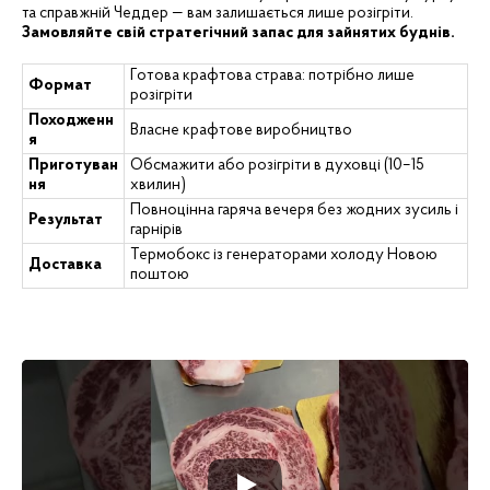
та справжній Чеддер — вам залишається лише розігріти.
Замовляйте свій стратегічний запас для зайнятих буднів.
Готова крафтова страва: потрібно лише
Формат
розігріти
Походженн
Власне крафтове виробництво
я
Приготуван
Обсмажити або розігріти в духовці (10–15
ня
хвилин)
Повноцінна гаряча вечеря без жодних зусиль і
Результат
гарнірів
Термобокс із генераторами холоду Новою
Доставка
поштою