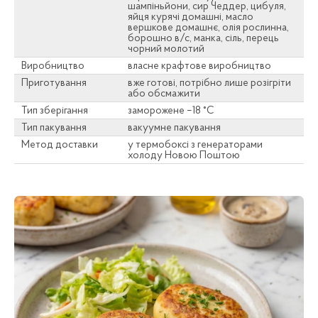
шампіньйони, сир Чеддер, цибуля,
яйця курячі домашні, масло
вершкове домашнє, олія рослинна,
борошно в/с, манка, сіль, перець
чорний молотий
Виробництво
власне крафтове виробництво
Приготування
вже готові, потрібно лише розігріти
або обсмажити
Тип зберігання
заморожене –18 °C
Тип пакування
вакуумне пакування
Метод доставки
у термобоксі з генераторами
холоду Новою Поштою