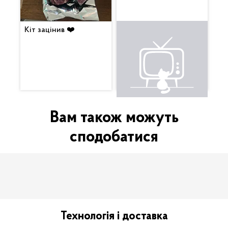
Кіт зацінив ❤️
Це щось неймовірне.
Вкусняха. Будемо
смакувати з вином 😍
Вам також можуть
сподобатися
Технологія і доставка