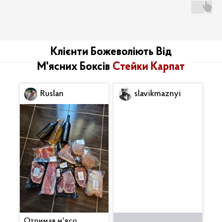
Клієнти Божеволіють Від
М'ясних Боксів
Стейки Карпат
Ruslan
slavikmaznyi
Отримав м'ясо.
Все дуже