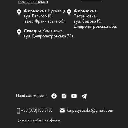
постачальником
Ферма:
смт. Букачівці,
Ферма:
смт.
вул. Лепкого 10,
Петриковка,
Івано-Франківська обл.
вул. Садова 15,
Дніпропетровська обл.
Склад:
м. Кам'янське,
вул. Дніпропетровська 73а
Наші соцмережі:
+38 (073) 155 71 70
karpatysteaks@gmail.com
Договори публічної оферти