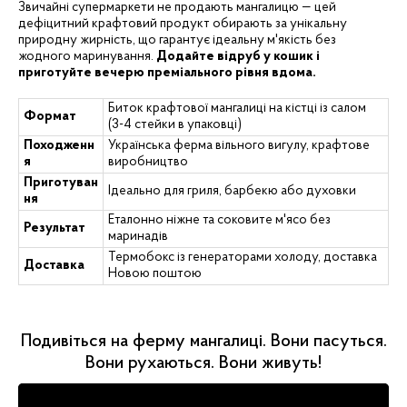
Звичайні супермаркети не продають мангалицю — цей
дефіцитний крафтовий продукт обирають за унікальну
природну жирність, що гарантує ідеальну м'якість без
жодного маринування.
Додайте відруб у кошик і
приготуйте вечерю преміального рівня вдома.
Биток крафтової мангалиці на кістці із салом
Формат
(3-4 стейки в упаковці)
Походженн
Українська ферма вільного вигулу, крафтове
я
виробництво
Приготуван
Ідеально для гриля, барбекю або духовки
ня
Еталонно ніжне та соковите м'ясо без
Результат
маринадів
Термобокс із генераторами холоду, доставка
Доставка
Новою поштою
Подивіться на ферму мангалиці. Вони пасуться.
Вони рухаються. Вони живуть!