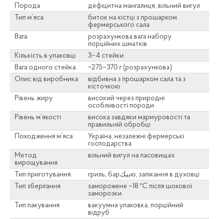
Порода
дефіцитна мангалиця, вільний вигул
Тип м’яса
биток на кістці з прошарком
фермерського сала
Вага
розрахункова вага набору
порційних шматків
Кількість в упаковці
3–4 стейки
Вага одного стейка
~275–370 г (розрахункова)
Опис від виробника
відбивна з прошарком сала та з
кісточкою
Рівень жиру
високий через природні
особливості породи
Рівень м’якості
висока завдяки мармуровості та
правильній обробці
Походження м’яса
Україна, незалежні фермерські
господарства
Метод
вільний вигул на пасовищах
вирощування
Тип приготування
гриль, барبيكю, запікання в духовці
Тип зберігання
заморожене –18 °C після шокової
заморозки
Тип пакування
вакуумна упаковка, порційний
відруб