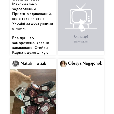
Максимально
сподобалося. Гарно
задоволений.
упаковано. Бекончик
Приємно здивований,
смачний 🥓 , вже
що є така якість в
скоштував. Котлетки
Україні за доступними
піджарив теж — клас.
цінами.
Дякую 🙏
Все пришло
заморожено, класно
запаковано. Стейки
Карпат, дуже дякую
Olesya Nagajchuk
Natali Tretiak