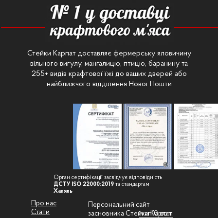
Стейки Карпат доставляє фермерську яловичину
вільного вигулу, мангалицю, птицю, баранину та
255+ видів крафтової їжі до ваших дверей або
найближчого відділення Нової Пошти
Орган сертифікації засвідчує відповідність
ДСТУ ISO 22000:2019
та стандартам
Халяль
Про нас
Персональний сайт
Стати
засновника Стейки Карпат:
ivan10.com