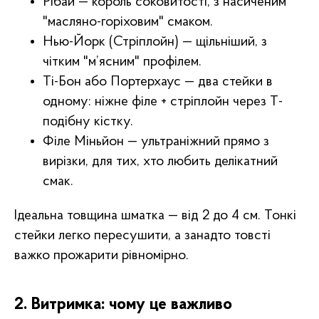
Рібай — король соковитості, з насиченим
"масляно-горіховим" смаком.
Нью-Йорк (Стріплойн) — щільніший, з
чітким "м’ясним" профілем.
Ті-Бон або Портерхаус — два стейки в
одному: ніжне філе + стріплойн через Т-
подібну кістку.
Філе Міньйон — ультраніжний прямо з
вирізки, для тих, хто любить делікатний
смак.
Ідеальна товщина шматка — від 2 до 4 см. Тонкі
стейки легко пересушити, а занадто товсті
важко прожарити рівномірно.
2. Витримка: чому це важливо