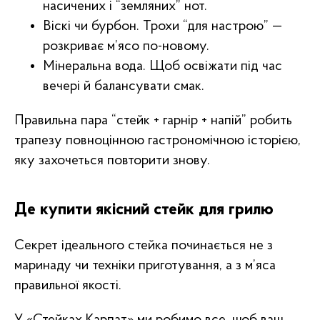
насичених і “земляних” нот.
Віскі чи бурбон. Трохи “для настрою” —
розкриває м’ясо по-новому.
Мінеральна вода. Щоб освіжати під час
вечері й балансувати смак.
Правильна пара “стейк + гарнір + напій” робить
трапезу повноцінною гастрономічною історією,
М'ясні Бокси
Яловичі Стейки
яку захочеться повторити знову.
Преміум &
Альтернативні
Де купити якісний стейк для грилю
Секрет ідеального стейка починається не з
маринаду чи техніки приготування, а з м’яса
правильної якості.
Фермерська
Баранина &
У «Стейках Карпат» ми робимо все, щоб ваш