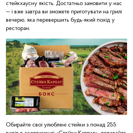
стейкхаусну якість. Достатньо замовити у нас
— і вже завтра ви зможете приготувати на грилі
вечерю, яка перевершить будь-який похід у
ресторан.
Ресторанам &
Шашлики, Реберця
ОПТ
& Маринад
Новинки
Обирайте свої улюблені стейки з понад 255