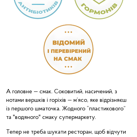
Органічне Масло,
Паштети, Намазки
Сири & Соуси
& Консервація
А головне — смак. Соковитий, насичений, з
нотами вершків і горіхів — м’ясо, яке відрізняєш
із першого шматочка. Жодного “пластикового”
та "водяного" смаку супермаркету.
Сирники, Млинці,
Ласощі Для Домашніх
Улюбленців
Мед & Десерти
Тепер не треба шукати ресторан, щоб відчути