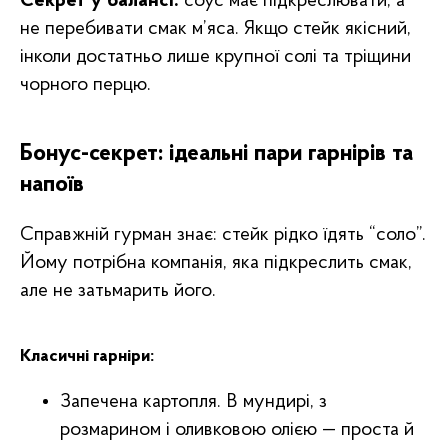
Секрет у балансі:
соус має підкреслювати, а
не перебивати смак м’яса. Якщо стейк якісний,
інколи достатньо лише крупної солі та тріщини
чорного перцю.
Бонус-секрет: ідеальні пари гарнірів та
напоїв
Справжній гурман знає: стейк рідко їдять “соло”.
Йому потрібна компанія, яка підкреслить смак,
але не затьмарить його.
Класичні гарніри:
Запечена картопля. В мундирі, з
розмарином і оливковою олією — проста й