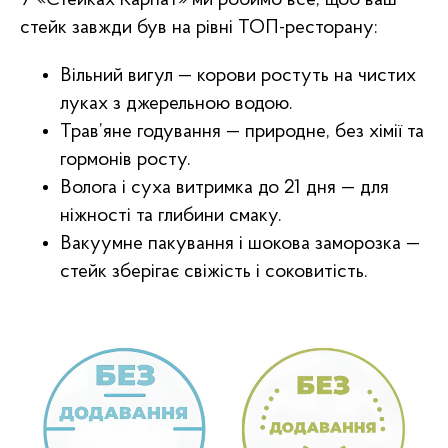
Курка, Качка &
Кролятина
Індик
стейк завжди був на рівні ТОП-ресторану:
Вільний вигул — корови ростуть на чистих
луках з джерельною водою.
Трав’яне годування — природне, без хімії та
гормонів росту.
Волога і суха витримка до 21 дня — для
Дика риба,
Дитячі ЕКО
ніжності та глибини смаку.
Морепродукти
Продукти
& Лосось
Вакуумне пакування і шокова заморозка —
стейк зберігає свіжість і соковитість.
Мангалиця &
Крафтові Ковбаси,
Свинина
Котлети & Smoker