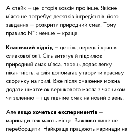
А стейк — це історія зовсім про інше. Якісне
м’ясо не потребує десятків інгредієнтів, його
завдання — розкрити природний смак. Тому
правило №1: менше — краще.
Класичний підхід
— це сіль, перець і крапля
оливкової олії. Сіль витягує й підсилює
природний смак м’яса, перець додає легку
пікантність, а олія допомагає утворити красиву
скоринку на грилі. Вже після смаження можна
додати шматочок вершкового масла з часником
чи зеленню — і це підніме смак на новий рівень.
Але
якщо хочеться експериментів
—
маринади теж мають місце. Важливо лише не
переборщити. Найкраще працюють маринади на