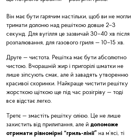
Він має бути гарячим настільки, щоб ви не могли
тримати долоню над решіткою довше 2–3
секунд. Для вугілля це зазвичай 30–40 хв після
розпалювання, для газового гриля — 10–15 хв.
Друге — чистота. Решітка має бути абсолютно
чистою. Вчорашній жир і пригорілі шматки не
лише зіпсують смак, але й завадять утворенню
красивої скоринки. Найкраще чистити решітку
жорсткою щіткою ще під час розігріву — тоді
все відстає легко.
Третє — змастіть решітку олією. Це не лише
захистить від прилипання, але й
допоможе
отримати рівномірні “гриль-лінії”
на м’ясі, ті