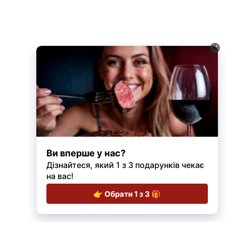
Рецепти та
Енциклопедія
Здорове
Всі статті
поради
м'яса
харчування
Гастрономія і культура
Новини Стейки Карпат