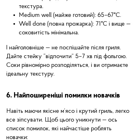
текстура.
Medium well (майже готовий): 65–67°C.
Well done (повна прожарка): 71°C і вище —
соковитість мінімальна.
І найголовніше — не поспішайте після гриля.
Дайте стейку “відпочити” 5–7 хв під фольгою.
Соки рівномірно розподіляться, і ви отримаєте
ідеальну текстуру.
6. Найпоширеніші помилки новачків
Навіть маючи якісне м’ясо і крутий гриль, легко
все зіпсувати. Щоб цього уникнути — ось
список помилок, які найчастіше роблять
новачки: