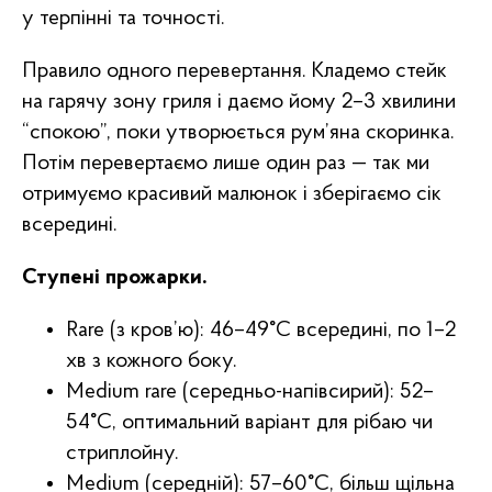
у терпінні та точності.
Правило одного перевертання. Кладемо стейк
на гарячу зону гриля і даємо йому 2–3 хвилини
“спокою”, поки утворюється рум’яна скоринка.
Потім перевертаємо лише один раз — так ми
отримуємо красивий малюнок і зберігаємо сік
всередині.
Ступені прожарки.
Rare (з кров’ю): 46–49°C всередині, по 1–2
хв з кожного боку.
Medium rare (середньо-напівсирий): 52–
54°C, оптимальний варіант для рібаю чи
стриплойну.
Medium (середній): 57–60°C, більш щільна