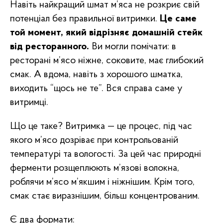
Навіть найкращий шмат м’яса не розкриє свій
потенціал без правильної витримки.
Це саме
той момент, який відрізняє домашній стейк
від ресторанного.
Ви могли помічати: в
ресторані м’ясо ніжне, соковите, має глибокий
смак. А вдома, навіть з хорошого шматка,
виходить “щось не те”. Вся справа саме у
витримці.
Що це таке? Витримка — це процес, під час
якого м’ясо дозріває при контрольованій
температурі та вологості. За цей час природні
ферменти розщеплюють м’язові волокна,
роблячи м’ясо м’якшим і ніжнішим. Крім того,
смак стає виразнішим, більш концентрованим.
Є два формати: