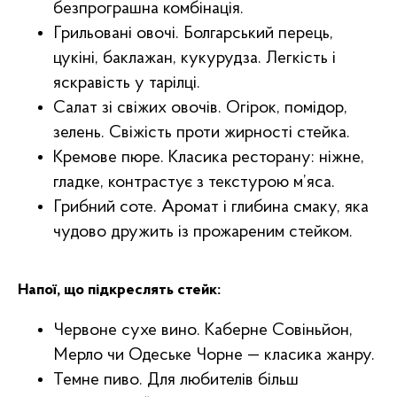
безпрограшна комбінація.
Грильовані овочі. Болгарський перець,
цукіні, баклажан, кукурудза. Легкість і
яскравість у тарілці.
Салат зі свіжих овочів. Огірок, помідор,
зелень. Свіжість проти жирності стейка.
Кремове пюре. Класика ресторану: ніжне,
гладке, контрастує з текстурою м’яса.
Грибний соте. Аромат і глибина смаку, яка
чудово дружить із прожареним стейком.
Напої, що підкреслять стейк:
Червоне сухе вино. Каберне Совіньйон,
Мерло чи Одеське Чорне — класика жанру.
Темне пиво. Для любителів більш