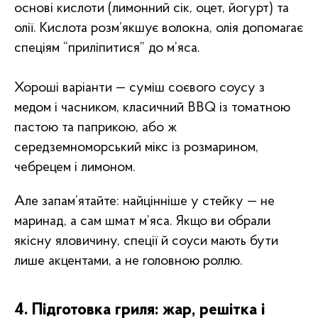
основі кислоти (лимонний сік, оцет, йогурт) та
олії. Кислота розм’якшує волокна, олія допомагає
спеціям “приліпитися” до м’яса.
Хороші варіанти — суміш соєвого соусу з
медом і часником, класичний BBQ із томатною
пастою та паприкою, або ж
середземноморський мікс із розмарином,
чебрецем і лимоном.
Але запам’ятайте: найцінніше у стейку — не
маринад, а сам шмат м’яса. Якщо ви обрали
якісну яловичину, спеції й соуси мають бути
лише акцентами, а не головною роллю.
4. Підготовка гриля: жар, решітка і