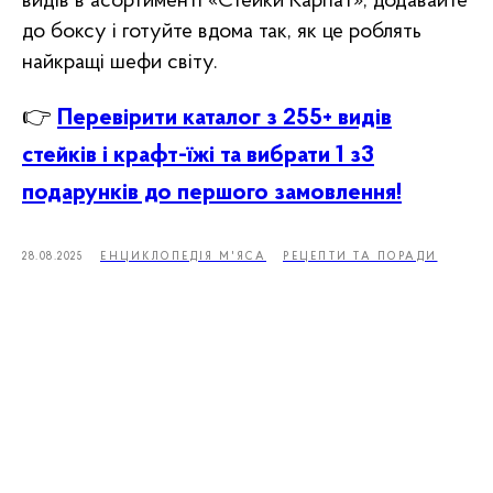
видів в асортименті «Стейки Карпат», додавайте
до боксу і готуйте вдома так, як це роблять
найкращі шефи світу.
👉
Перевірити каталог з 255+ видів
стейків і крафт-їжі та вибрати 1 з3
подарунків до першого замовлення!
28.08.2025
ЕНЦИКЛОПЕДІЯ М'ЯСА
РЕЦЕПТИ ТА ПОРАДИ