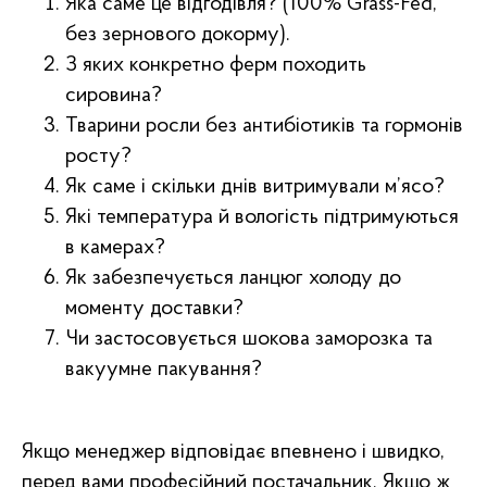
Яка саме це відгодівля? (100% Grass-Fed,
без зернового докорму).
З яких конкретно ферм походить
сировина?
Тварини росли без антибіотиків та гормонів
росту?
Як саме і скільки днів витримували м’ясо?
Які температура й вологість підтримуються
в камерах?
Як забезпечується ланцюг холоду до
моменту доставки?
Чи застосовується шокова заморозка та
вакуумне пакування?
Якщо менеджер відповідає впевнено і швидко,
перед вами професійний постачальник. Якщо ж