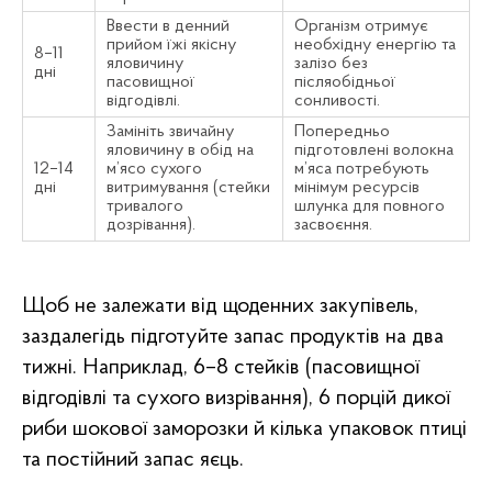
Ввести в денний
Організм отримує
прийом їжі якісну
необхідну енергію та
8–11
яловичину
залізо без
дні
пасовищної
післяобідньої
відгодівлі.
сонливості.
Замініть звичайну
Попередньо
яловичину в обід на
підготовлені волокна
12–14
м’ясо сухого
м’яса потребують
дні
витримування (стейки
мінімум ресурсів
тривалого
шлунка для повного
дозрівання).
засвоєння.
Щоб не залежати від щоденних закупівель,
заздалегідь підготуйте запас продуктів на два
тижні. Наприклад, 6–8 стейків (пасовищної
відгодівлі та сухого визрівання), 6 порцій дикої
риби шокової заморозки й кілька упаковок птиці
та постійний запас яєць.