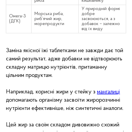
риба
кишківнику.
У природній формі
Морська риба,
добре
Омега-3
риб’ячий жир,
засвоюються, а з
(ДГК)
морепродукти
добавок – залежно
від їх виду.
Заміна якісної їжі таблетками не завжди дає той
самий результат, адже добавки не відтворюють
складну матрицю нутрієнтів, притаманну
цільним продуктам.
Наприклад, корисні жири у стейку з
мангалиці
допомагають організму засвоїти жиророзчинні
нутрієнти ефективніше, ніж синтетичні аналоги.
Цей жир за своїм складом дивовижно схожий