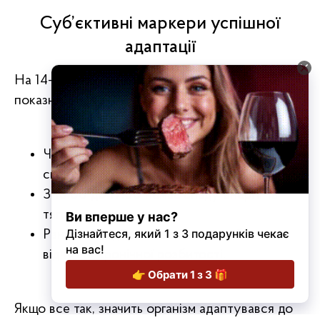
Суб’єктивні маркери успішної
адаптації
На 14-й день оцініть роботу системи за трьома
показниками:
Через 40 хвилин після обіду є тривала
ситість і відсутня важкість.
З 15:00 до 17:00 немає спаду енергії та
тяги до солодкого.
Ранковий підйом стає швидким, без
відчуття хронічної розбитості.
Рецепти та
Енциклопедія
Здорове
Всі статті
поради
м'яса
харчування
Гастрономія і культура
Новини Стейки Карпат
Якщо все так, значить організм адаптувався до