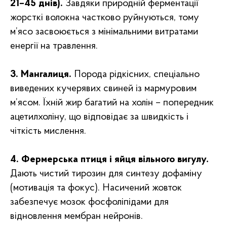
21–45 днів).
Завдяки природній ферментації
жорсткі волокна частково руйнуються, тому
м’ясо засвоюється з мінімальними витратами
енергії на травлення.
3. Мангалиця.
Порода рідкісних, спеціально
виведених кучерявих свиней із мармуровим
м’ясом. Їхній жир багатий на холін – попередник
ацетилхоліну, що відповідає за швидкість і
чіткість мислення.
4. Фермерська птиця і яйця вільного вигулу.
Дають чистий тирозин для синтезу дофаміну
(мотивація та фокус). Насичений жовток
забезпечує мозок фосфоліпідами для
відновлення мембран нейронів.