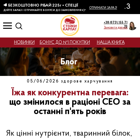
КТІВ
+38 (073) 155 71
70
Замовити дзвінок
НОВИНКИ
БОНУС ДО №1 ПОКУПКИ
НАША КНИГА
Блог
05/06/2026 здорове харчування
Їжа як конкурентна перевага:
що змінилося в раціоні CEO за
останні п'ять років
Як цінні нутрієнти, тваринний білок,