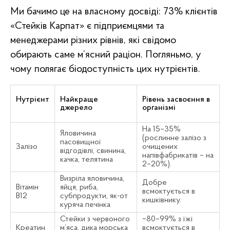
Ми бачимо це на власному досвіді: 73% клієнтів
«Стейків Карпат» є підприємцями та
менеджерами різних рівнів, які свідомо
обирають саме м’ясний раціон. Погляньмо, у
чому полягає біодоступність цих нутрієнтів.
Нутрієнт
Найкраще
Рівень засвоєння в
джерело
організмі
На 15–35%
Яловичина
(рослинне залізо з
пасовищної
Залізо
очищених
відгодівлі, свинина,
напівфабрикатів – на
качка, телятина
2–20%).
Визріла яловичина,
Добре
Вітамін
яйця, риба,
всмоктується в
B12
субпродукти, як-от
кишківнику.
куряча печінка
Стейки з червоного
~80–99% з їжі
Креатин
м’яса, дика морська
всмоктується в