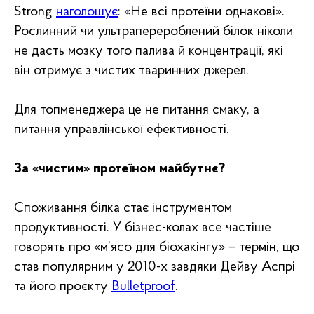
Strong
наголошує
: «Не всі протеїни однакові».
Рослинний чи ультраперероблений білок ніколи
не дасть мозку того палива й концентрації, які
він отримує з чистих тваринних джерел.
Для топменеджера це не питання смаку, а
питання управлінської ефективності.
За «чистим» протеїном майбутнє?
Споживання білка стає інструментом
продуктивності. У бізнес-колах все частіше
говорять про «м’ясо для біохакінгу» – термін, що
став популярним у 2010-х завдяки Дейву Аспрі
та його проєкту
Bulletproof
.