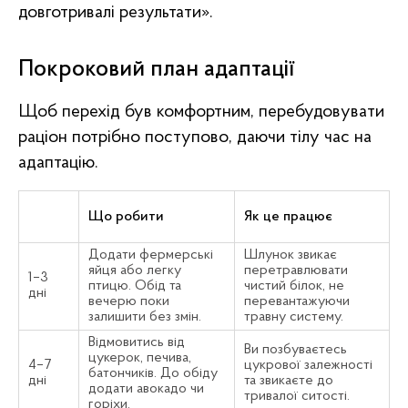
довготривалі результати».
Покроковий план адаптації
Щоб перехід був комфортним, перебудовувати
раціон потрібно поступово, даючи тілу час на
адаптацію.
Що робити
Як це працює
Додати фермерські
Шлунок звикає
яйця або легку
перетравлювати
1–3
птицю. Обід та
чистий білок, не
дні
вечерю поки
перевантажуючи
залишити без змін.
травну систему.
Відмовитись від
Ви позбуваєтесь
цукерок, печива,
4–7
цукрової залежності
батончиків. До обіду
дні
та звикаєте до
додати авокадо чи
тривалої ситості.
горіхи.