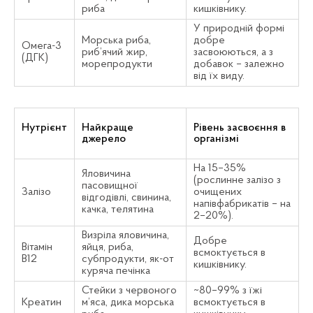
риба
кишківнику.
У природній формі
Морська риба,
добре
Омега-3
риб’ячий жир,
засвоюються, а з
(ДГК)
морепродукти
добавок – залежно
від їх виду.
Нутрієнт
Найкраще
Рівень засвоєння в
джерело
організмі
На 15–35%
Яловичина
(рослинне залізо з
пасовищної
Залізо
очищених
відгодівлі, свинина,
напівфабрикатів – на
качка, телятина
2–20%).
Визріла яловичина,
Добре
Вітамін
яйця, риба,
всмоктується в
B12
субпродукти, як-от
кишківнику.
куряча печінка
Стейки з червоного
~80–99% з їжі
Креатин
м’яса, дика морська
всмоктується в