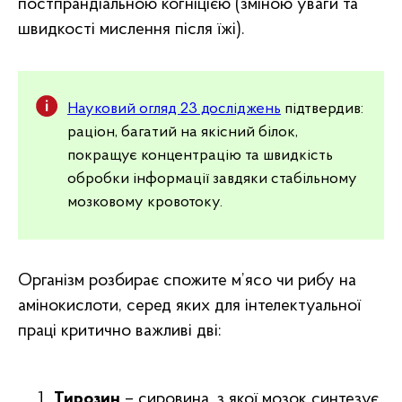
постпрандіальною когніцією (зміною уваги та
швидкості мислення після їжі).
Науковий огляд 23 досліджень
підтвердив:
раціон, багатий на якісний білок,
покращує концентрацію та швидкість
обробки інформації завдяки стабільному
мозковому кровотоку.
Організм розбирає спожите м’ясо чи рибу на
амінокислоти, серед яких для інтелектуальної
праці критично важливі дві:
Тирозин
– сировина, з якої мозок синтезує