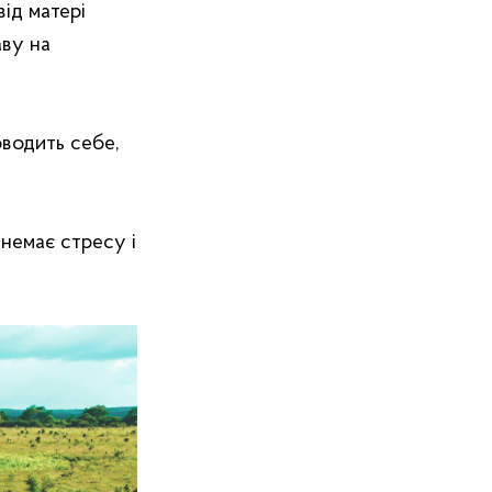
від матері
аву на
оводить себе,
 немає стресу і