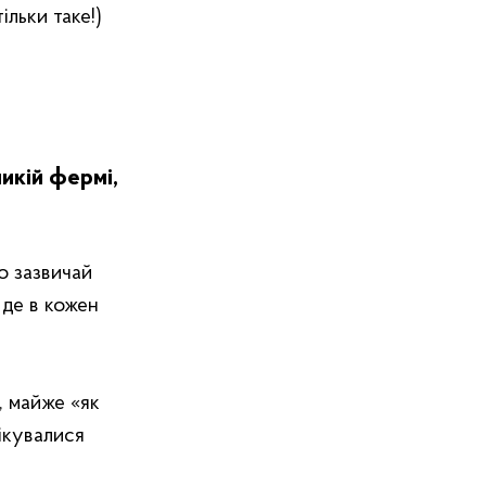
ільки таке!)
икій фермі,
що зазвичай
 де в кожен
 майже «‎як
ікувалися