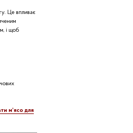
гу. Це впливає
сиченим
м, і щоб
рчових
ти м’ясо для