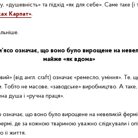
 «‎душевність»‎ та підхід «‎як для себе»‎. Саме таке (і т
ках Карпат»
‎.
льніше.
’ясо означає, що воно було вирощене на невел
майже «‎як вдома»‎
ий» (від англ. craft)‎ означає «‎ремесло, уміння»‎. Те, 
. Тобто не масове, «‎заводське»‎ виробництво. А таке,
а душа і «‎ручна праця»‎.
 означає, що воно було вирощене на невеликій фермі,
 фермі, де за кожною твариною уважно слідкували і оп
 її життя.