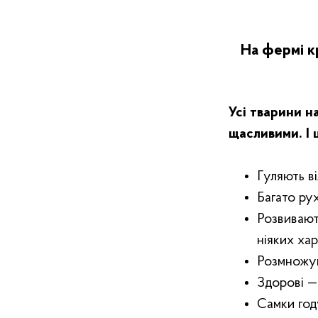
На фермі к
Усі тварини н
щасливими. І 
Гуляють в
Багато ру
Розвивают
ніяких ха
Розмножу
Здорові —
Самки год