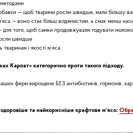
‎ методами
обавки — щоб тварини росли швидше, мали більшу ва
 м’яса — воно стає більш водянистим, а смак менш на
 для того, щоб самки продовжували годувати молоко
росли швидше
 тваринам і якості м’яса.
ках Карпат»‎ категорично проти такого підходу.
наших ферм вирощене БЕЗ антибіотиків, гормонів, ха
здоровіше та найкорисніше крафтове м’ясо:
Обра