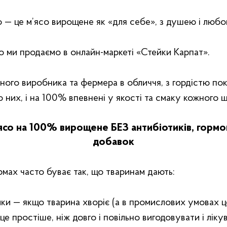
 — це м’ясо вирощене як «‎для себе»‎, з душею і любо
о ми продаємо в онлайн-маркеті «‎Стейки Карпат»‎.
ого виробника та фермера в обличчя, з гордістю пок
 них, і на 100% впевнені у якості та смаку кожного ш
со на 100% вирощене БЕЗ антибіотиків, гормо
добавок
мах часто буває так, що тваринам дають:
ки — якщо тварина хворіє (а в промислових умовах ц
 це простіше, ніж довго і повільно вигодовувати і ліку