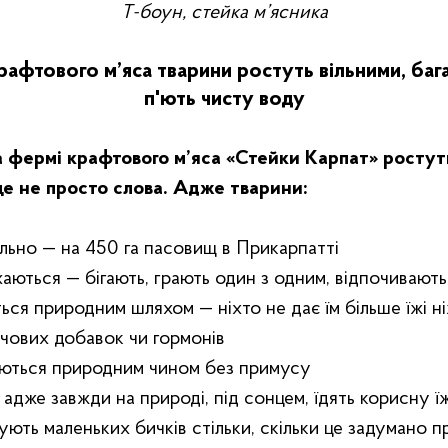
Т-боун, стейка м’ясника
рафтового м’яса тварини ростуть вільними, бага
п'ють чисту воду
а фермі крафтового м’яса «Стейки Карпат»‎ ростут
це не просто слова. Адже тварини:
ільно — на 450 га пасовищ в Прикарпатті
хаються — бігають, грають один з одним, відпочивають
ься природним шляхом — ніхто не дає їм більше їжі ні
рчових добавок чи гормонів
ються природним чином без примусу
 адже завжди на природі, під сонцем, їдять корисну ї
ують маленьких бичків стільки, скільки це задумано 