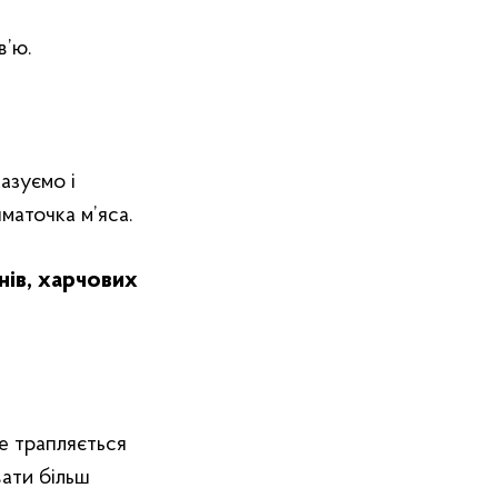
в’ю.
азуємо і
маточка м’яса.
нів, харчових
е трапляється
вати більш