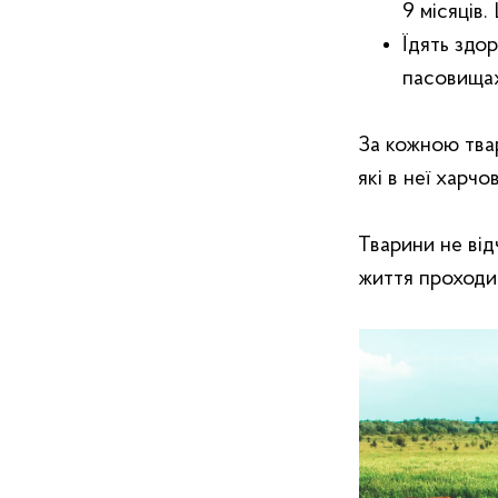
9 місяців.
Їдять здор
пасовищах
За кожною твар
які в неї харчо
Тварини не від
життя проходи