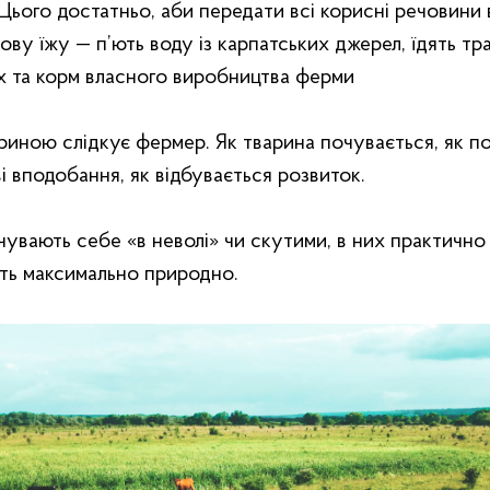
 Цього достатньо, аби передати всі корисні речовини 
ову їжу — п’ють воду із карпатських джерел, їдять тр
 та корм власного виробництва ферми
иною слідкує фермер. Як тварина почувається, як п
ві вподобання, як відбувається розвиток.
чувають себе «‎в неволі»‎ чи скутими, в них практично
ть максимально природно.