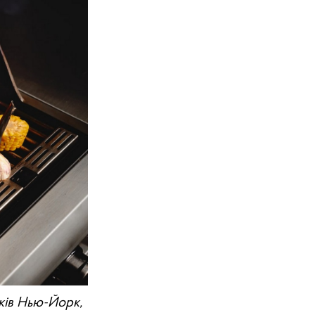
йків Нью-Йорк,