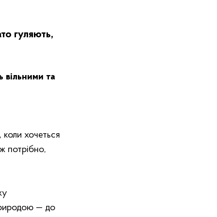
то гуляють,
ь вільними та
, коли хочеться
ж потрібно,
жу
природою — до