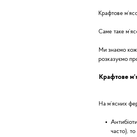
Крафтове м’ясо
Саме таке м’яс
Ми знаємо кожн
розказуємо про
Крафтове м’я
На м’ясних фер
Антибіоти
часто), то