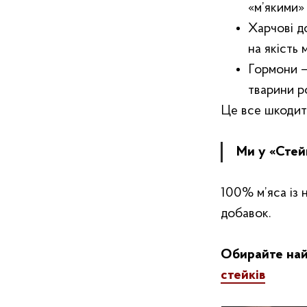
«‎м’якими»
Харчові д
на якість
Гормони —
тварини 
Це все шкодить
Ми у «‎Стей
100% м’яса із 
добавок.
Обирайте най
стейків