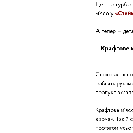
Це про турботу,
м’ясо у
«‎Стей
А тепер — дета
Крафтове м
Слово «‎крафтов
роблять руками
продукт вкладен
Крафтове м’ясо
вдома»‎. Такій
протягом усього