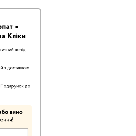
рпат =
Отримайте ПОДАРУНОК
до замовлення від 2097грн:
ва Кліки
Кров’яна ковбаса
Домашня
за ваш номер
ичний вечір,
телефону⭣
й з доставкою
. Подарунок до
або вино
ення!