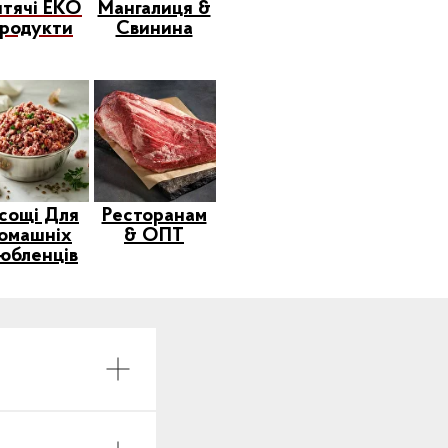
тячі ЕКО
Мангалиця &
родукти
Свинина
сощі Для
Ресторанам
омашніх
& ОПТ
юбленців