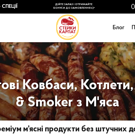
Блог
П
ові Ковбаси, Котлети
& Smoker з М'яса
еміум м'ясні продукти без штучних д