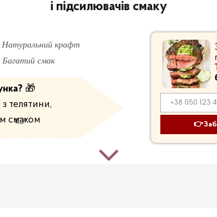
і підсилювачів смаку
Натуральний крафт
Багатий смак
унка?
🎁
 з телятини,
им смаком
👉
👉Заб