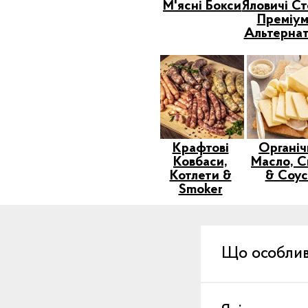
М'ясні Бокси
Яловичі С
Преміум
Альтернат
Крафтові
Органіч
Ковбаси,
Масло, С
Котлети &
& Соу
Smoker
Що особлив