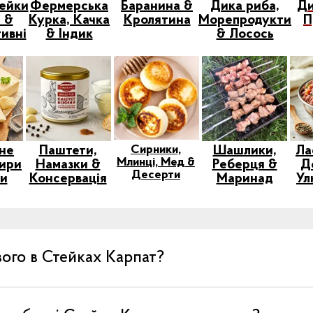
тейки
Фермерська
Баранина &
Дика риба,
Ди
 &
Курка, Качка
Кролятина
Морепродукти
П
ивні
& Індик
& Лосось
Сирники,
не
Паштети,
Шашлики,
Ла
Млинці, Мед &
ири
Намазки &
Реберця &
Д
Десерти
си
Консервація
Маринад
Ул
ого в Стейках Карпат?