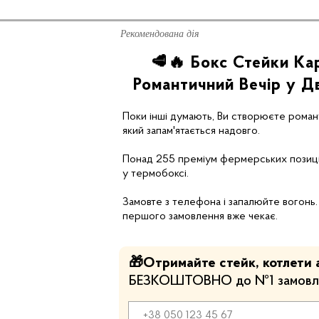
Рекомендована дія
🥩🔥 Бокс Стейки Ка
Романтичний Вечір у Д
Поки інші думають, Ви створюєте романт
який запам'ятається надовго.
Понад 255 преміум фермерських позиці
у термобоксі.
Замовте з телефона і запалюйте вогонь
першого замовлення вже чекає.
🎁Отримайте стейк, котлети 
БЕЗКОШТОВНО до №1 замовл