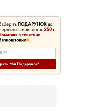
Заберіть
ПОДАРУНОК
до
першого замовлення:
250 г
Томагавк з телятини
безкоштовно
рати Мій Подарунок!