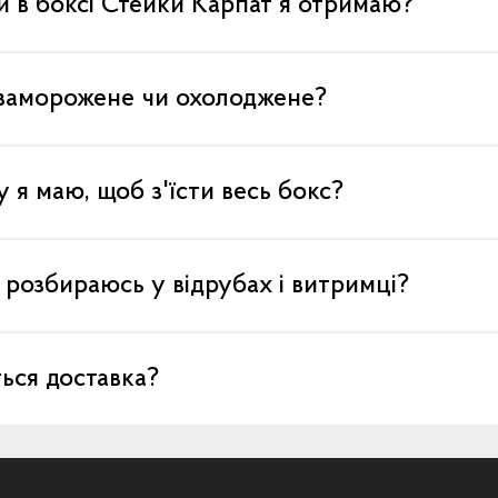
и в боксі Стейки Карпат я отримаю?
 заморожене чи охолоджене?
у я маю, щоб з'їсти весь бокс?
 розбираюсь у відрубах і витримці?
ться доставка?