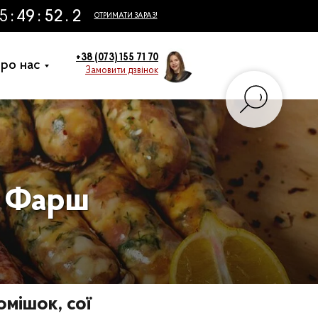
+38 (073) 155 71 70
ро нас
Замовити дзвінок
, Фарш
омішок, сої