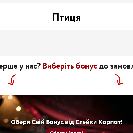
Птиця
ерше у нас?
Виберіть бонус
до замовл