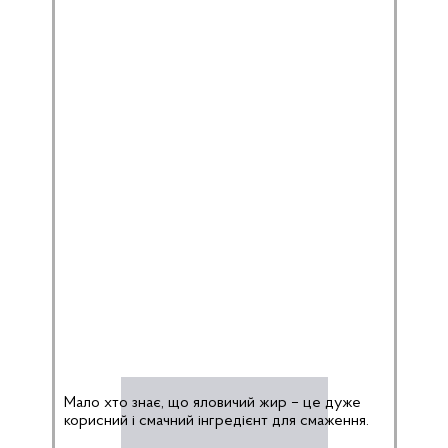
Мало хто знає, що яловичий жир – це дуже
корисний і смачний інгредієнт для смаження.