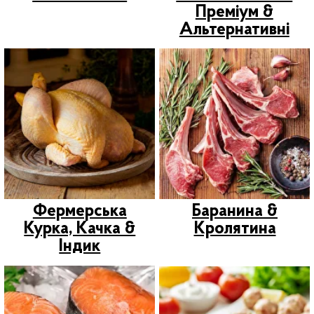
Сирники, Млинці,
Ласощі Для Домашніх
Улюбленців
Мед & Десерти
Ресторанам &
Шашлики, Реберця
ОПТ
& Маринад