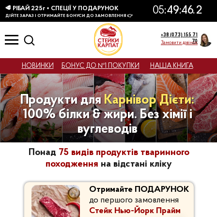
КТІВ
+38 (073) 155 71
70
Замовити дзвінок
НОВИНКИ
БОНУС ДО №1 ПОКУПКИ
НАША КНИГА
Продукти для
Карнівор Дієти:
100% білки & жири. Без хімії і
вуглеводів
Понад
75 видів продуктів тваринного
походження
на відстані кліку
Отримайте ПОДАРУНОК
до першого замовлення
Стейк Нью-Йорк Прайм