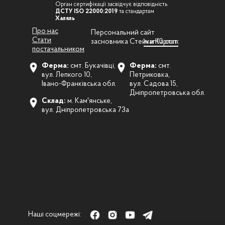
Орган сертифікації засвідчує відповідність
ДСТУ ISO 22000:2019
та стандартам
Халяль
Про нас
Персональний сайт
Стати
засновника Стейки Карпат:
ivan10.com
постачальником
Ферма:
смт. Букачівці,
Ферма:
смт.
вул. Лепкого 10,
Петриковка,
Івано-Франківська обл.
вул. Садова 15,
Дніпропетровська обл.
Склад:
м. Кам'янське,
вул. Дніпропетровська 73а
Наші соцмережі: