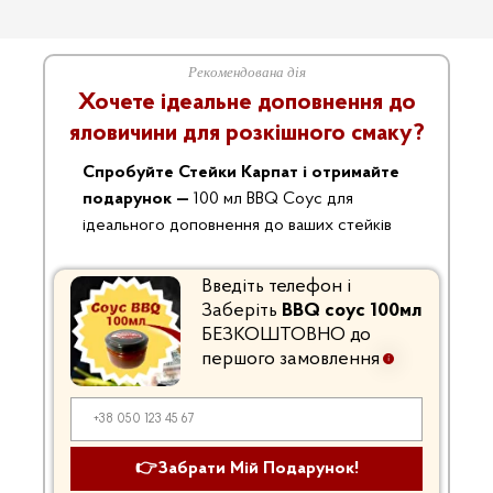
Рекомендована дія
Фермерська
Баранина &
Хочете
ідеальне доповнення
до
Курка, Качка &
Кролятина
яловичини для розкішного смаку?
Індик
Спробуйте Стейки Карпат і
отримайте
подарунок —
100 мл BBQ Соус для
ідеального доповнення до ваших стейків
Введіть телефон і
Заберіть
BBQ соус 100мл
БЕЗКОШТОВНО до
Дика риба,
Дитячі ЕКО
Морепродукти
першого замовлення
Продукти
& Лосось
👉Забрати Мій Подарунок!