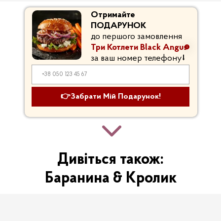
Отримайте
ПОДАРУНОК
до першого замовлення
Три Котлети Black Angus
за ваш номер телефону
⭣
👉Забрати Мій Подарунок!
М'ясні Бокси
Яловичі Стейки
Дивіться також:
Преміум &
Альтернативні
Баранина & Кролик