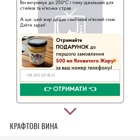
Він витримує до 250°C і тому ідеальний для
стейків та м'ясних страв.
А ще, цей жир додає глибокий м'ясний смак.
Дійте зараз!
Отримайте
ПОДАРУНОК
до
першого замовлення
500 мл Яловичого Жиру
за ваш номер телефону⭣
👉 ОТРИМАТИ 👈
КРАФТОВІ ВИНА