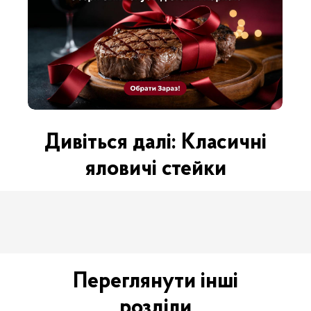
Морепродукти
Дитячі ЕКО
& Лосось
Продукти
Дивіться далі: Класичні
яловичі стейки
Домашня
Ковбаси & Котлети
Свинина
Переглянути інші
розділи