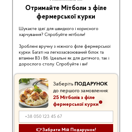
Отримайте Мітболи з філе
фермерської курки
Шукаєте ідеї для швидкого і корисного
харчування? Спробуйте мітболи!
Зроблені вручну з ніжного філе фермерської
курки. Багаті на легкозасвоюваний білок та
вітаміни В3 і В6. Ідеальні як для дитячого, так і
дорослого столу. Спробуйте і ви!
Заберіть
ПОДАРУНОК
до першого замовлення:
25 Мітболів з філе
фермерської курки
👉Забрати Мій Подарунок!