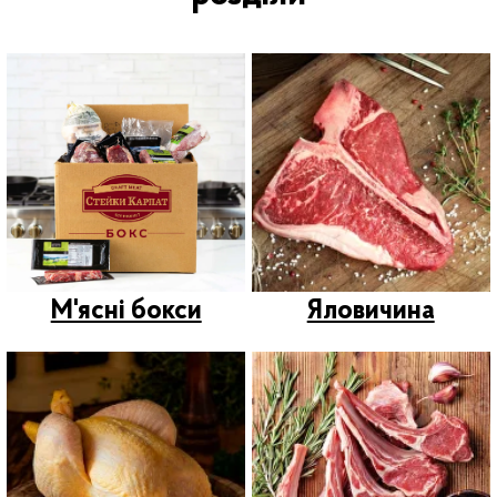
Масло, Сири &
Паштети &
Десерти
Консервація
Вино
Грилі &
Аксесуари