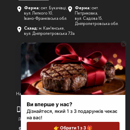
Ферма:
смт. Букачівці,
Ферма:
смт.
вул. Лепкого 10,
Петриковка,
Івано-Франківська обл.
вул. Садова 15,
Дніпропетровська обл.
Склад:
м. Кам'янське,
вул. Дніпропетровська 73а
Наші соцмережі:
+38 (073) 155 71 70
karpatysteaks@gmail.com
Договори публічної оферти
© 2026 Стейки Карпат