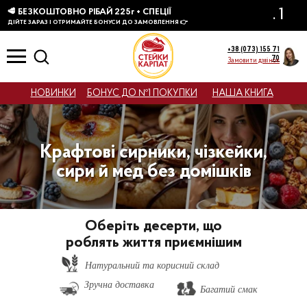
КТІВ
+38 (073) 155 71
70
Замовити дзвінок
НОВИНКИ
БОНУС ДО №1 ПОКУПКИ
НАША КНИГА
Крафтові сирники, чізкейки,
сири й мед без домішків
Оберіть десерти, що
роблять життя приємнішим
Натуральний та корисний склад
Зручна доставка
Багатий смак