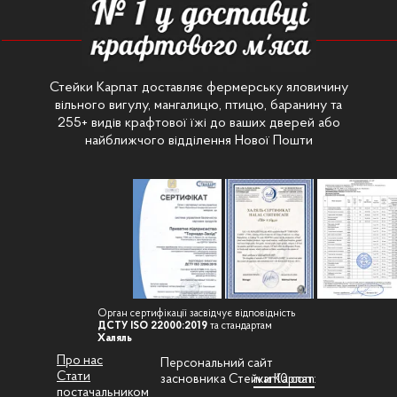
Стейки Карпат доставляє фермерську яловичину
вільного вигулу, мангалицю, птицю, баранину та
255+ видів крафтової їжі до ваших дверей або
найближчого відділення Нової Пошти
Орган сертифікації засвідчує відповідність
ДСТУ ISO 22000:2019
та стандартам
Халяль
Про нас
Персональний сайт
Стати
засновника Стейки Карпат:
ivan10.com
постачальником