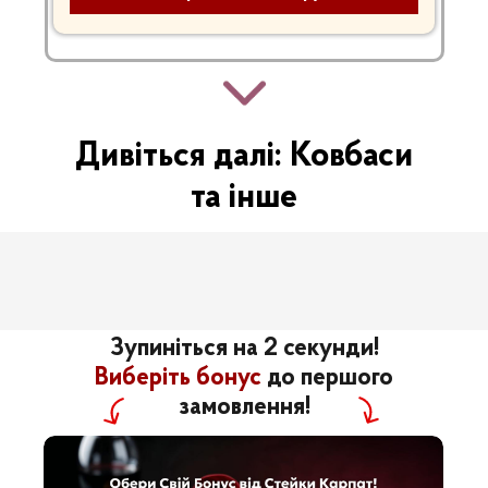
Дивіться далі: Ковбаси
та інше
М'ясні бокси
Яловичина
Зупиніться на 2 секунди!
Виберіть бонус
до першого
замовлення!
Птиця
Баран & Кріль