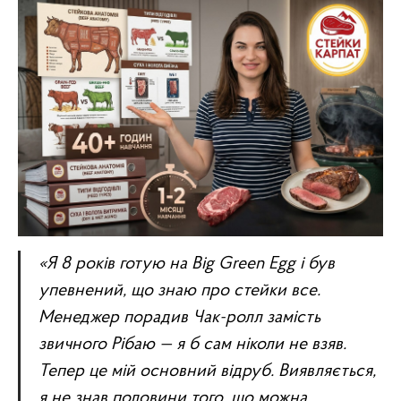
«Я 8 років готую на Big Green Egg і був
упевнений, що знаю про стейки все.
Менеджер порадив Чак-ролл замість
звичного Рібаю — я б сам ніколи не взяв.
Тепер це мій основний відруб. Виявляється,
я не знав половини того, що можна