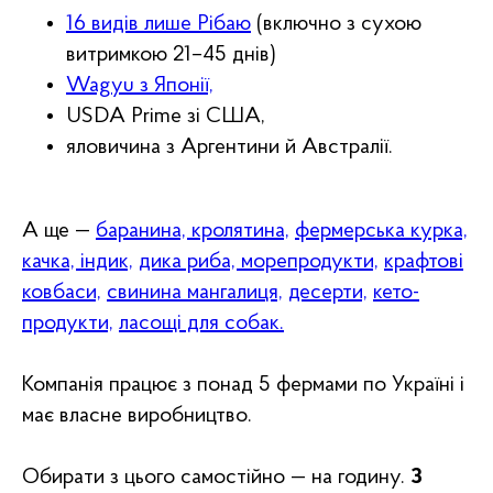
16 видів лише Рібаю
(включно з сухою
витримкою 21–45 днів)
Wagyu з Японії,
USDA Prime зі США,
яловичина з Аргентини й Австралії.
А ще —
баранина, кролятина,
фермерська курка,
качка, індик,
дика риба, морепродукти,
крафтові
ковбаси,
свинина мангалиця,
десерти,
кето-
продукти,
ласощі для собак.
Компанія працює з понад 5 фермами по Україні і
має власне виробництво.
Обирати з цього самостійно — на годину.
З