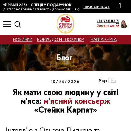
КТІВ
+38 (073) 155 71
70
Замовити дзвінок
НОВИНКИ
БОНУС ДО №1 ПОКУПКИ
НАША КНИГА
Блог
Укр
|
En
10/04/2026
Як мати свою людину у світі
м'яса:
м'ясний консьєрж
«Стейки Карпат»
Інтерв’ю з Ольгою Липкою та