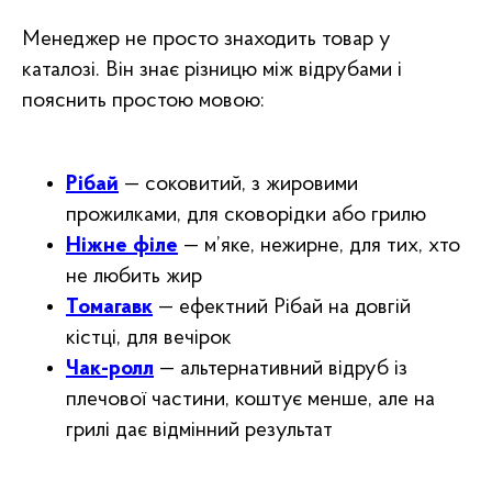
Менеджер не просто знаходить товар у
каталозі. Він знає різницю між відрубами і
пояснить простою мовою:
Рібай
— соковитий, з жировими
прожилками, для сковорідки або грилю
Ніжне філе
— м’яке, нежирне, для тих, хто
не любить жир
Томагавк
— ефектний Рібай на довгій
кістці, для вечірок
Чак-ролл
— альтернативний відруб із
плечової частини, коштує менше, але на
грилі дає відмінний результат