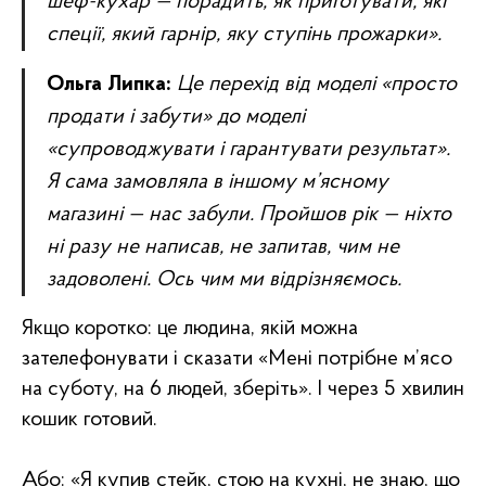
шеф-кухар — порадить, як приготувати, які
спеції, який гарнір, яку ступінь прожарки».
Ольга Липка:
Це перехід від моделі «просто
продати і забути» до моделі
«супроводжувати і гарантувати результат».
Я сама замовляла в іншому м’ясному
магазині — нас забули. Пройшов рік — ніхто
ні разу не написав, не запитав, чим не
задоволені. Ось чим ми відрізняємось.
Якщо коротко: це людина, якій можна
зателефонувати і сказати «Мені потрібне м’ясо
на суботу, на 6 людей, зберіть». І через 5 хвилин
кошик готовий.
Або: «Я купив стейк, стою на кухні, не знаю, що