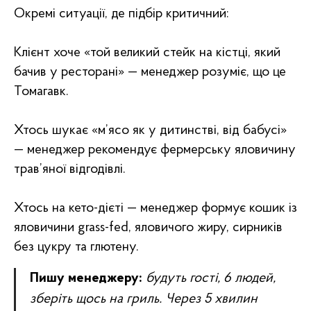
Окремі ситуації, де підбір критичний:
Клієнт хоче «той великий стейк на кістці, який
бачив у ресторані» — менеджер розуміє, що це
Томагавк.
Хтось шукає «м’ясо як у дитинстві, від бабусі»
— менеджер рекомендує фермерську яловичину
трав’яної відгодівлі.
Хтось на кето-дієті — менеджер формує кошик із
яловичини grass-fed, яловичого жиру, сирників
без цукру та глютену.
Пишу менеджеру:
будуть гості, 6 людей,
зберіть щось на гриль. Через 5 хвилин